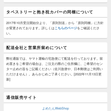
ッ
ト
タペストリーと抱き枕カバーの同梱について
エ
リ
ア
2017年10月受注開始分より、「原則別送」から「原則同梱」に方針
が変更されております。詳しくは
こちらのページ
をご確認くださ
い。
配送会社と営業所留めについて
弊社通販では、ヤマト運輸の宅急便にて配送を行っております。留
め置きをご希望の場合は、ご注文の際のご住所欄に、ご希望のセン
ター止めの旨をご記載ください（佐川急便や、日本郵便はご利用い
ただけません）。あらかじめご了承ください。[2022年11月13日更
新]
通信販売サイト
よめたんWebShop