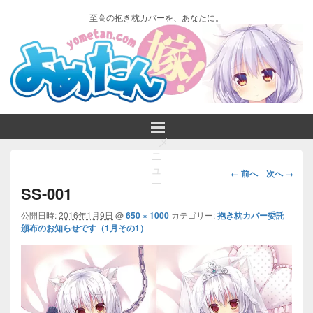
至高の抱き枕カバーを、あなたに。
メ
ニ
画
ュ
← 前へ
次へ →
ー
像
SS-001
ナ
ビ
公開日時:
2016年1月9日
@
650 × 1000
カテゴリー:
抱き枕カバー委託
頒布のお知らせです（1月その1）
ゲ
ー
シ
ョ
ン