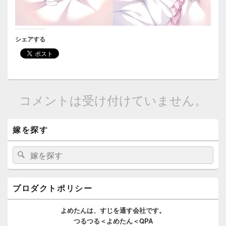
シェアする
コメントは受け付けていません。
メ
嫁を探す
イ
ン
サ
検
検
イ
索:
索
ド
バ
ー
プロダクトポリシー
ウ
ィ
よめたんは、
すじを通す
会社です。
ジ
つるつる＜よめたん＜QPA
ェ