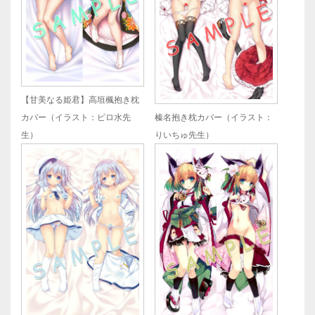
【甘美なる姫君】高垣楓抱き枕
カバー（イラスト：ピロ水先
榛名抱き枕カバー（イラスト：
生）
りいちゅ先生）