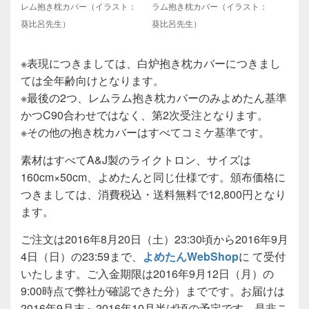
レム抱き枕カバー（イラスト：
ラム抱き枕カバー（イラスト：
葵比呂先生）
葵比呂先生）
※表現につきましては、白炉抱き枕カバーにつきまし
ては全年齢向けとなります。
※最後の2つ、レムラム抱き枕カバーのみよめたん基準
かつC90合わせではなく、第2次受注となります。
※その他の抱き枕カバーはすべてコミケ基準です。
素材はすべてA&J製のライクトロン、サイズは
160cm×50cm、よめたんと同じ仕様です。頒布価格に
つきましては、消費税込・送料無料で12,800円となり
ます。
ご注文は2016年8月20日（土）23:30頃から2016年9月
4日（日）の23:59まで、
よめたんWebShop
に て受付
いたします。ご入金期限は2016年9月12日（月）の
9:00時点で弊社が確認できた分）までです。お届けは
2016年9月末～2016年10月半ば頃の予定です。是非こ