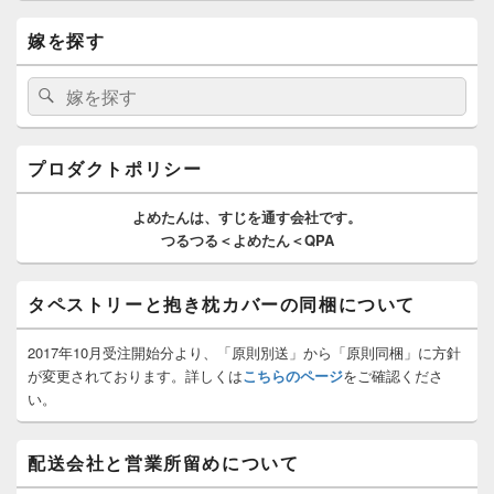
メ
嫁を探す
イ
ン
サ
検
検
イ
索:
索
ド
バ
ー
プロダクトポリシー
ウ
ィ
よめたんは、
すじを通す
会社です。
ジ
つるつる＜よめたん＜QPA
ェ
ッ
ト
タペストリーと抱き枕カバーの同梱について
エ
リ
ア
2017年10月受注開始分より、「原則別送」から「原則同梱」に方針
が変更されております。詳しくは
こちらのページ
をご確認くださ
い。
配送会社と営業所留めについて