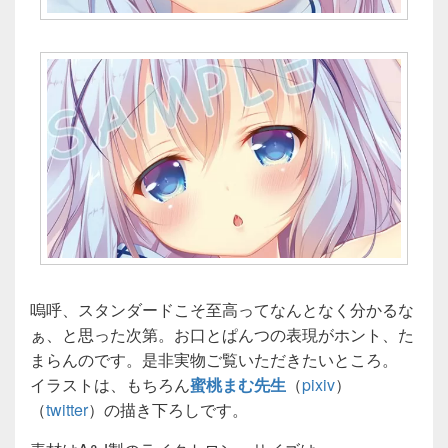
嗚呼、スタンダードこそ至高ってなんとなく分かるな
ぁ、と思った次第。お口とぱんつの表現がホント、た
まらんのです。是非実物ご覧いただきたいところ。
イラストは、もちろん
蜜桃まむ先生
（
pixiv
）
（
twitter
）の描き下ろしです。