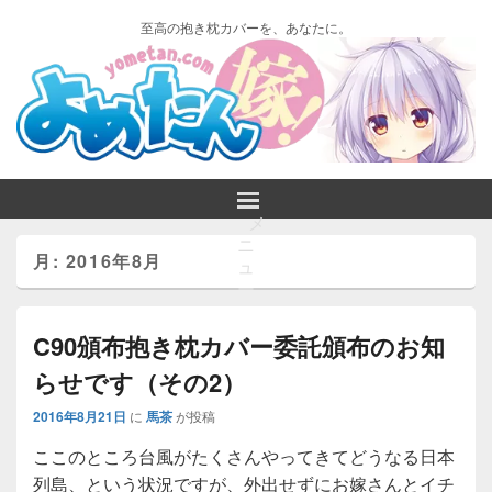
至高の抱き枕カバーを、あなたに。
メ
ニ
月:
2016年8月
ュ
ー
C90頒布抱き枕カバー委託頒布のお知
らせです（その2）
2016年8月21日
に
馬茶
が投稿
ここのところ台風がたくさんやってきてどうなる日本
列島、という状況ですが、外出せずにお嫁さんとイチ