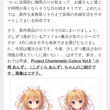
ついに全国的に梅雨入りが始まって、お嫁さんと過ご
す時間が長くなりそうな日が続きそうです。よめたん
では、新作を多数取りそろえて皆様の夫婦生活をサポ
ートしてまいる所存です。
さて、新作商品のリリースその2にまいりましょう。
少しずつ進めているアイドル×魔法少女のシリーズで
すが、4月に続き今月も発表できる運びとなりまし
た。今回は魔法少女です。今後、少しずつ魔法少女の
増援が増えていくに違いない……はずです。多分。そ
れでは早速。
Project Charismatic Colors Vol.9「小
桜 あんず」（こざくら あんず）ちゃんのご紹介で
す。画像はコチラ。