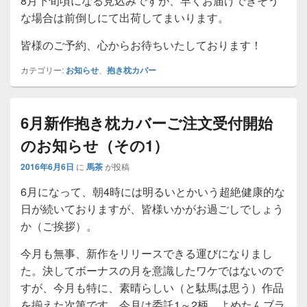
8月下旬頃になる見込みですが、早くお届けできそう
な場合は前倒しにて出荷してまいります。
皆様のご予約、心からお待ちいたしております！
カテゴリー:
お知らせ
、
抱き枕カバー
6月新作抱き枕カバーご注文受付開始
のお知らせ（その1）
2016年6月6日
に
馬茶
が投稿
6月になって、朝4時には明るいとかいう超絶健康的な
日が続いておりますが、皆様いかがお過ごしでしょう
か（ご挨拶）。
今月も無事、新作をリリースできる運びになりまし
た。決してボーナスの月を意識したワケではないので
すが、今月も特に、素晴らしい（と駄馬は思う）作品
を揃えた次第です。今月は委託1～2柄、よめたんブラ