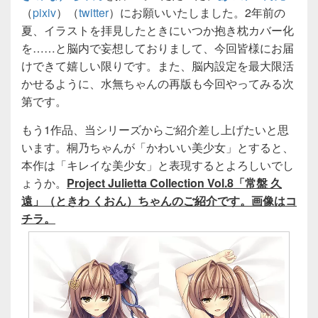
（
pixiv
）（
twitter
）にお願いいたしました。2年前の
夏、イラストを拝見したときにいつか抱き枕カバー化
を……と脳内で妄想しておりまして、今回皆様にお届
けできて嬉しい限りです。また、脳内設定を最大限活
かせるように、水無ちゃんの再版も今回やってみる次
第です。
もう1作品、当シリーズからご紹介差し上げたいと思
います。桐乃ちゃんが「かわいい美少女」とすると、
本作は「キレイな美少女」と表現するとよろしいでし
ょうか。
Project Julietta Collection Vol.8「常盤 久
遠」（ときわ くおん）ちゃんのご紹介です。画像はコ
チラ。