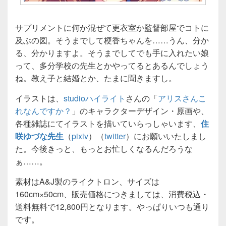
サプリメントに何か混ぜて更衣室か監督部屋でコトに
及ぶの図。そうまでして梗香ちゃんを……うん、分か
る、分かりますよ。そうまでしてでも手に入れたい娘
って、多分学校の先生とかやってるとあるんでしょう
ね。教え子と結婚とか、たまに聞きますし。
イラストは、
studioハイライト
さんの「
アリスさんこ
れなんですか？
」のキャラクターデザイン・原画や、
各種雑誌にてイラストを描いていらっしゃいます、
住
咲ゆづな先生
（
pixiv
）（
twitter
）にお願いいたしまし
た。今後きっと、もっとお忙しくなるんだろうな
ぁ……。
素材はA&J製のライクトロン、サイズは
160cm×50cm、販売価格につきましては、消費税込・
送料無料で12,800円となります。やっぱりいつも通り
です。