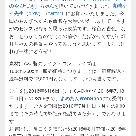
のや ひづき）ちゃん
を描いていただきました、
真崎ケ
イ先生
（
pixiv
）（
twitter
）にお願いいたしました。今
回のあんずちゃんも命名をお願いいたしまして、さす
がのセンスだなぁと思った次第です。桜色と杏色。な
お、せっかくなので（この前やったばかりですが）灯
月ちゃんの再版もやってみようと思います。よろしけ
れば一緒にどうぞ！
素材はA&J製のライクトロン、サイズは
160cm×50cm、販売価格につきましては、消費税込・
送料無料で12,800円となります。いつも通りです。
ご注文は2016年6月6日（月）0:40頃から2016年7月3
日（日）の23:59まで、
よめたんWebShop
にて受付い
たします。ご入金期限は2016年7月11日（月）の9:00
まで（その時点で弊社が確認できた分）までとなりま
す。
お届けは、夏コミを挟むため2016年8月中旬～2016年