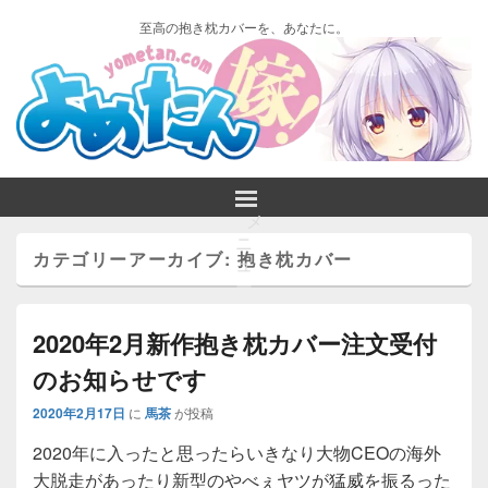
至高の抱き枕カバーを、あなたに。
メ
ニ
カテゴリーアーカイブ:
抱き枕カバー
ュ
ー
2020年2月新作抱き枕カバー注文受付
のお知らせです
2020年2月17日
に
馬茶
が投稿
2020年に入ったと思ったらいきなり大物CEOの海外
大脱走があったり新型のやべぇヤツが猛威を振るった