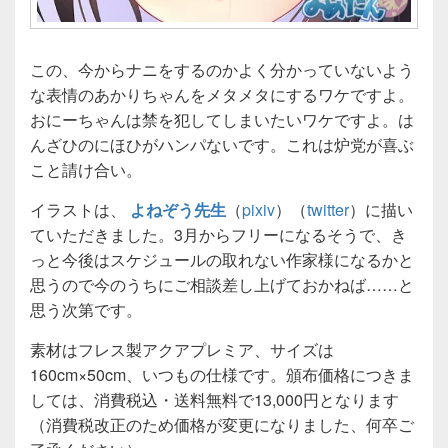
この、今からナニをするのかよく分かっていないよう
な表情のあかりちゃんをメタメタにするワケですよ。
おにーちゃんは禁を犯してしまいたいワケですよ。は
んざひのにほひがハンパないです。これは炉党が喜ぶ
こと請け合い。
イラストは、
よねぞう先生
（
pixiv
）（
twitter
）に描い
ていただきました。3月からフリーになるそうで、き
っと今後はスケジュールの取れない作家様になるかと
思うので今のうちにご相談差し上げておかねば……と
思う次第です。
素材はフレス製アクアプレミア、サイズは
160cm×50cm、いつもの仕様です。頒布価格につきま
しては、消費税込・送料無料で13,000円となります
（消費税改正のため価格が変更になりました、何卒ご