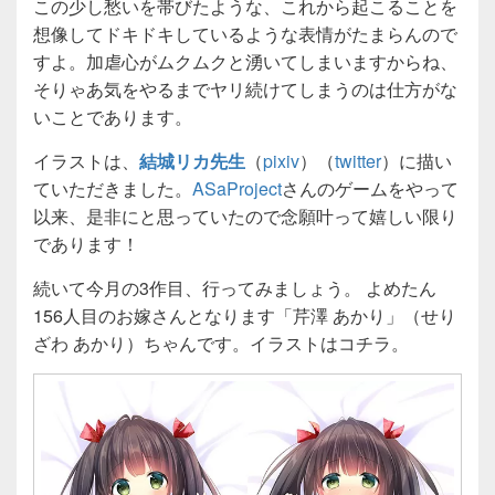
この少し愁いを帯びたような、これから起こることを
想像してドキドキしているような表情がたまらんので
すよ。加虐心がムクムクと湧いてしまいますからね、
そりゃあ気をやるまでヤリ続けてしまうのは仕方がな
いことであります。
イラストは、
結城リカ先生
（
pixiv
）（
twitter
）に描い
ていただきました。
ASaProject
さんのゲームをやって
以来、是非にと思っていたので念願叶って嬉しい限り
であります！
続いて今月の3作目、行ってみましょう。 よめたん
156人目のお嫁さんとなります「芹澤 あかり」（せり
ざわ あかり）ちゃんです。イラストはコチラ。