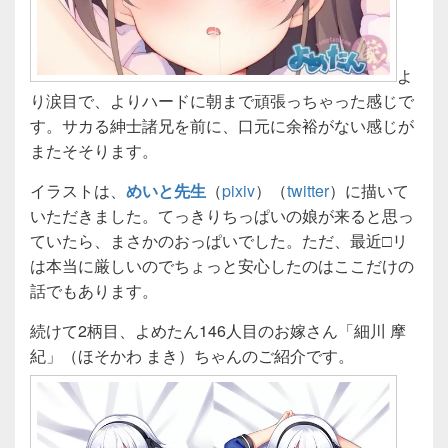
よ
り涙目で、よりハードに朝まで頑張っちゃった感じで
す。サカる紳士諸兄を前に、口元に余裕がない感じが
またそそります。
イラストは、
めいと先生
（
pixiv
）（
twitter
）に描いて
いただきました。てっきりちっぱいの娘が来ると思っ
ていたら、まさかのおっぱいでした。ただ、最近□リ
は本当に厳しいのでちょっと安心したのはここだけの
話でもあります。
続けて2柄目、よめたん146人目のお嫁さん「細川 摩
紀」（ほそかわ まき）ちゃんのご紹介です。