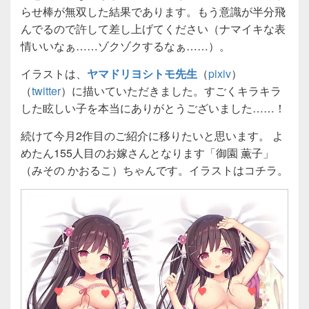
らせ棒が無双した結果であります。もう意識が半分飛
んでるので許して差し上げてください（ナマイキな表
情いいなぁ……ゾクゾクするなぁ……）。
イラストは、
ヤマドリヨシトモ先生
（
pixiv
）
（
twitter
）に描いていただきました。すごくキラキラ
した眩しい子を本当にありがとうございました……！
続けて今月2作目のご紹介に移りたいと思います。 よ
めたん155人目のお嫁さんとなります「御園 薫子」
（みその かおるこ）ちゃんです。イラストはコチラ。