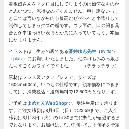
看板娘さんをマグロ目にしてしまうのは如何なものか
と思いつつ、俺得なのですんません、申し訳ないっす
と口では言いながら内心最高だぜゲヘヘと小躍りして
制作してしまうクズの鑑です。ウラ面の、口の開き具
合とか事後っぽい表情とか真に入っていてもう、本当
にたまりません。
イラストは、生みの親である
蒼井ゆん先生
（
twitter
）
（
pixiv
）にお願いいたしました。他のけもみみっ娘さ
んもすごくカワイイですよね……！（チラッチラッ）
素材はフレス製アクアプレミア、サイズは
160cm×50cm、いつもの仕様です。頒布価格につきま
しては、消費税込・送料無料で12,800円となります。
ご予約は
よめたんWebShop
で、受注生産にて承りま
す。ご注文締切は8月4日（日）の23:59まで、ご入金
締切は8月13日（火）の14:30までに弊社が確認するま
でとなります。お届けは、9月中旬～9月下旬頃を予定