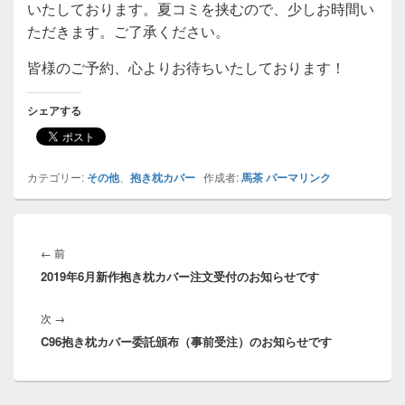
いたしております。夏コミを挟むので、少しお時間い
ただきます。ご了承ください。
皆様のご予約、心よりお待ちいたしております！
シェアする
カテゴリー:
その他
、
抱き枕カバー
作成者:
馬茶
パーマリンク
投
稿
前
←
前
ナ
2019年6月新作抱き枕カバー注文受付のお知らせです
の
ビ
投
ゲ
次
次
→
稿:
ー
C96抱き枕カバー委託頒布（事前受注）のお知らせです
の
シ
投
ョ
稿:
ン