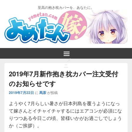
至高の抱き枕カバーを、あなたに。
メ
ニ
ュ
2019年7月新作抱き枕カバー注文受付
ー
のお知らせです
2019年7月22日
に
馬茶
が投稿
ようやく7月らしい暑さが日本列島を覆うようになっ
て嫁さんとイチャイチャするにはエアコンが必須にな
りつつある今日この頃、皆様いかがお過ごしでしょう
か（ご挨拶）。