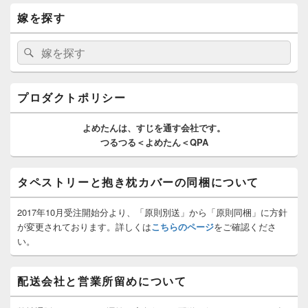
メ
嫁を探す
イ
ン
サ
検
検
イ
索:
索
ド
バ
ー
プロダクトポリシー
ウ
ィ
よめたんは、
すじを通す
会社です。
ジ
つるつる＜よめたん＜QPA
ェ
ッ
ト
タペストリーと抱き枕カバーの同梱について
エ
リ
ア
2017年10月受注開始分より、「原則別送」から「原則同梱」に方針
が変更されております。詳しくは
こちらのページ
をご確認くださ
い。
配送会社と営業所留めについて