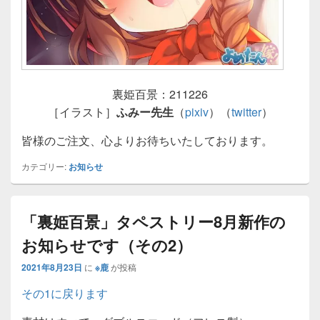
裏姫百景：211226
［イラスト］
ふみー先生
（
pixiv
）（
twitter
）
皆様のご注文、心よりお待ちいたしております。
カテゴリー:
お知らせ
「裏姫百景」タペストリー8月新作の
お知らせです（その2）
2021年8月23日
に
※鹿
が投稿
その1に戻ります