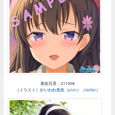
裏姫百景：211008
［イラスト］
かいわれ先生
（
pixiv
）（
twitter
）