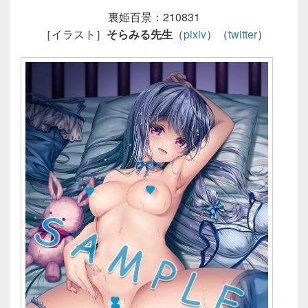
裏姫百景：210831
［イラスト］
そらみる先生
（
pixiv
）（
twitter
）