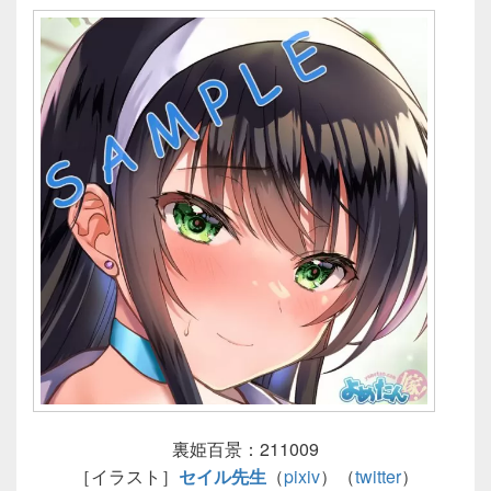
裏姫百景：211009
［イラスト］
セイル先生
（
pixiv
）（
twitter
）