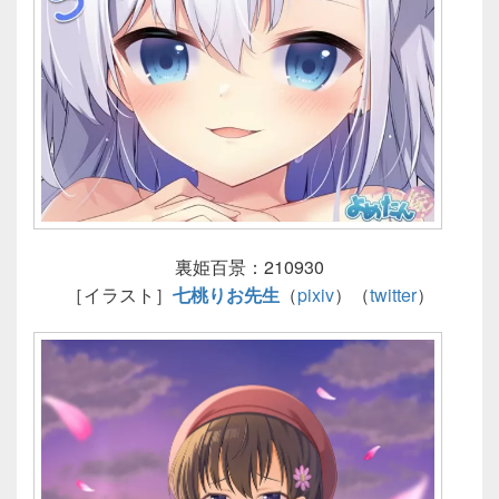
裏姫百景：210930
［イラスト］
七桃りお先生
（
pixiv
）（
twitter
）