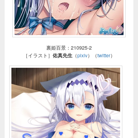
裏姫百景：210925-2
［イラスト］
佑真先生
（
pixiv
）（
twitter
）