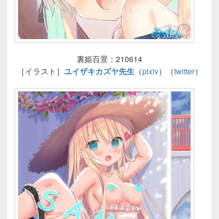
裏姫百景：210614
［イラスト］
ユイザキカズヤ先生
（
pixiv
）（
twitter
）