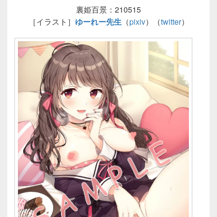
裏姫百景：210515
［イラスト］
ゆーれー先生
（
pixiv
）（
twitter
）