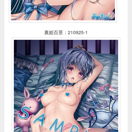
裏姫百景：210925-1