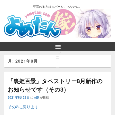
至高の抱き枕カバーを、あなたに。
メ
ニ
月:
2021年8月
ュ
ー
「裏姫百景」タペストリー8月新作の
お知らせです（その3）
2021年8月23日
に
※鹿
が投稿
その2に戻ります