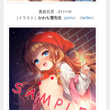
裏姫百景：211110
［イラスト］
かわち雪先生
（
pixiv
）（
twitter
）