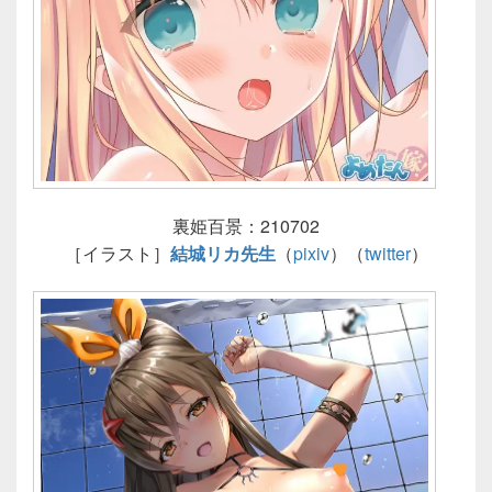
裏姫百景：210702
［イラスト］
結城リカ先生
（
pixiv
）（
twitter
）