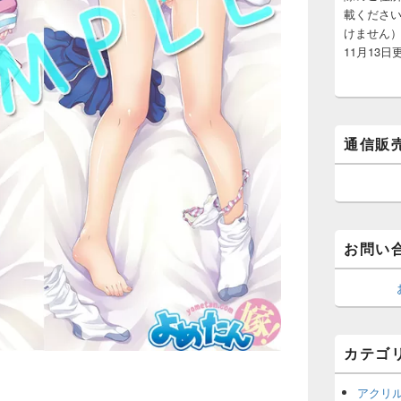
載くださ
けません）
11月13日
通信販
お問い
カテゴ
アクリ