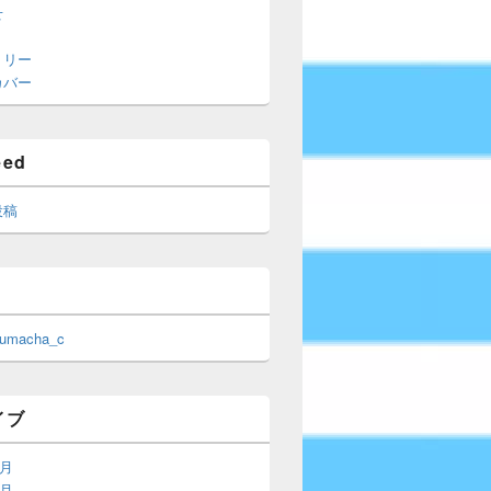
せ
トリー
カバー
eed
投稿
 umacha_c
イブ
6月
5月