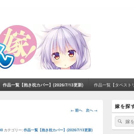
作品一覧【抱き枕カバー】(2026/7/13更新)
作品一覧【タペストリー】
メ
嫁を探
イ
画
← 前へ
次へ →
ン
像
サ
検
検
ナ
イ
索:
索
ビ
ド
00
カテゴリー:
作品一覧【抱き枕カバー】(2026/7/13更新)