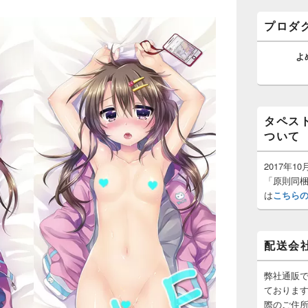
ゲ
バ
ー
ー
プロダ
ウ
シ
ィ
ョ
ジ
よ
ン
ェ
ッ
ト
エ
リ
タペス
ア
ついて
2017年
「原則同
は
こちら
配送会
弊社通販
ておりま
際のご住