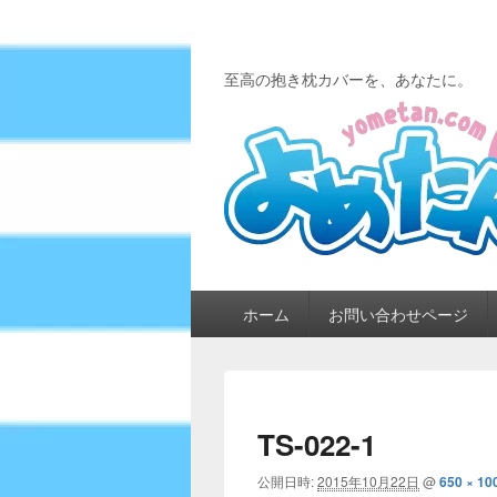
至高の抱き枕カバーを、あなたに。
メ
ホーム
お問い合わせページ
イ
ン
メ
ニ
ュ
TS-022-1
ー
公開日時:
2015年10月22日
@
650 × 10