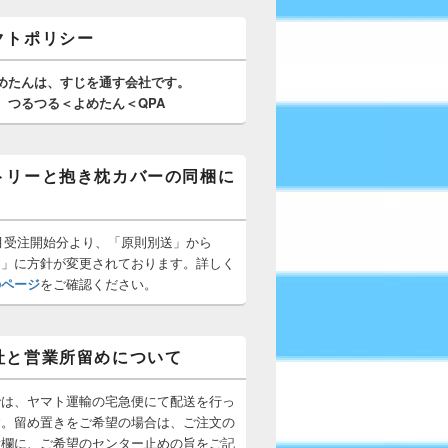
クトポリシー
めたんは、
すじを通す
会社です。
つるつる＜よめたん＜QPA
トリーと抱き枕カバーの同梱に
10月受注開始分より、「原則別送」から
梱」に方針が変更されております。詳しく
のページ
をご確認ください。
社と営業所留めについて
では、ヤマト運輸の宅急便にて配送を行っ
す。留め置きをご希望の場合は、ご注文の
所欄に、ご希望のセンター止めの旨をご記