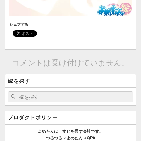
シェアする
コメントは受け付けていません。
メ
嫁を探す
イ
ン
サ
検
検
イ
索:
索
ド
バ
ー
プロダクトポリシー
ウ
ィ
よめたんは、
すじを通す
会社です。
ジ
つるつる＜よめたん＜QPA
ェ