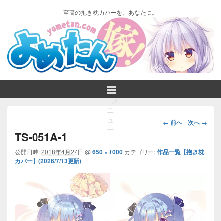
至高の抱き枕カバーを、あなたに。
メ
ニ
画
ュ
← 前へ
次へ →
ー
像
TS-051A-1
ナ
ビ
公開日時:
2018年4月27日
@
650 × 1000
カテゴリー:
作品一覧【抱き枕
カバー】(2026/7/13更新)
ゲ
ー
シ
ョ
ン