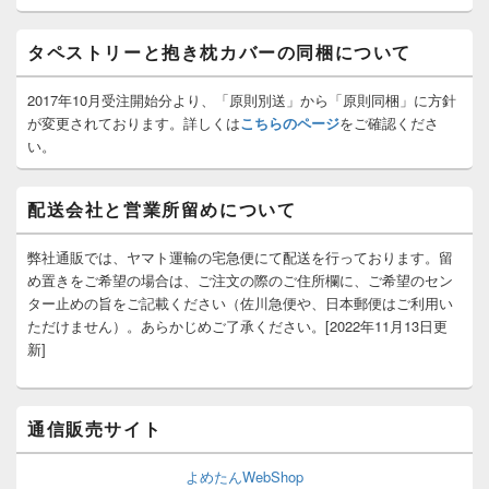
ッ
ト
タペストリーと抱き枕カバーの同梱について
エ
リ
ア
2017年10月受注開始分より、「原則別送」から「原則同梱」に方針
が変更されております。詳しくは
こちらのページ
をご確認くださ
い。
配送会社と営業所留めについて
弊社通販では、ヤマト運輸の宅急便にて配送を行っております。留
め置きをご希望の場合は、ご注文の際のご住所欄に、ご希望のセン
ター止めの旨をご記載ください（佐川急便や、日本郵便はご利用い
ただけません）。あらかじめご了承ください。[2022年11月13日更
新]
通信販売サイト
よめたんWebShop