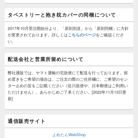
ッ
ト
タペストリーと抱き枕カバーの同梱について
エ
リ
ア
2017年10月受注開始分より、「原則別送」から「原則同梱」に方針
が変更されております。詳しくは
こちらのページ
をご確認くださ
い。
配送会社と営業所留めについて
弊社通販では、ヤマト運輸の宅急便にて配送を行っております。留
め置きをご希望の場合は、ご注文の際のご住所欄に、ご希望のセン
ター止めの旨をご記載ください（佐川急便や、日本郵便はご利用い
ただけません）。あらかじめご了承ください。[2022年11月13日更
新]
通信販売サイト
よめたんWebShop