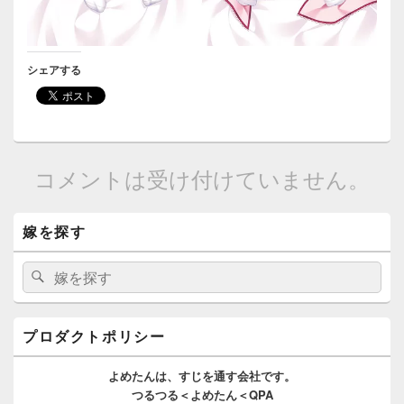
シェアする
コメントは受け付けていません。
メ
嫁を探す
イ
ン
サ
検
検
イ
索:
索
ド
バ
ー
プロダクトポリシー
ウ
ィ
よめたんは、
すじを通す
会社です。
ジ
つるつる＜よめたん＜QPA
ェ