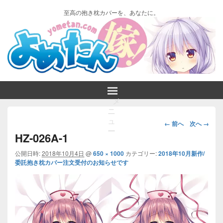
至高の抱き枕カバーを、あなたに。
メ
ニ
画
ュ
← 前へ
次へ →
ー
像
HZ-026A-1
ナ
ビ
公開日時:
2018年10月4日
@
650 × 1000
カテゴリー:
2018年10月新作/
委託抱き枕カバー注文受付のお知らせです
ゲ
ー
シ
ョ
ン