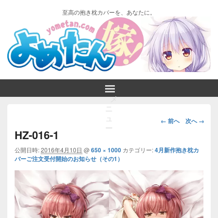
至高の抱き枕カバーを、あなたに。
メ
ニ
画
ュ
← 前へ
次へ →
ー
像
HZ-016-1
ナ
ビ
公開日時:
2016年4月10日
@
650 × 1000
カテゴリー:
4月新作抱き枕カ
バーご注文受付開始のお知らせ（その1）
ゲ
ー
シ
ョ
ン