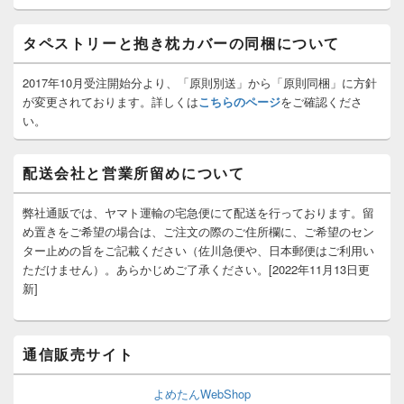
ッ
ト
タペストリーと抱き枕カバーの同梱について
エ
リ
ア
2017年10月受注開始分より、「原則別送」から「原則同梱」に方針
が変更されております。詳しくは
こちらのページ
をご確認くださ
い。
配送会社と営業所留めについて
弊社通販では、ヤマト運輸の宅急便にて配送を行っております。留
め置きをご希望の場合は、ご注文の際のご住所欄に、ご希望のセン
ター止めの旨をご記載ください（佐川急便や、日本郵便はご利用い
ただけません）。あらかじめご了承ください。[2022年11月13日更
新]
通信販売サイト
よめたんWebShop