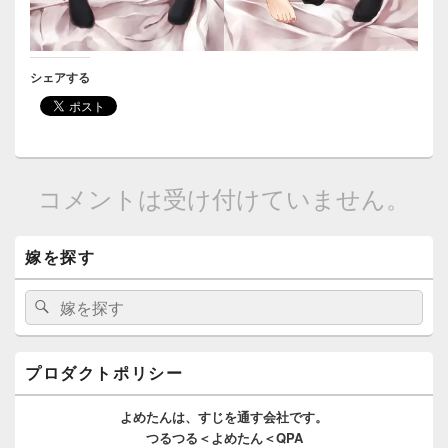
シェアする
コメントは受け付けていません。
メ
嫁を探す
イ
ン
サ
検
検
イ
索:
索
ド
バ
ー
プロダクトポリシー
ウ
ィ
よめたんは、
すじを通す
会社です。
ジ
つるつる＜よめたん＜QPA
ェ