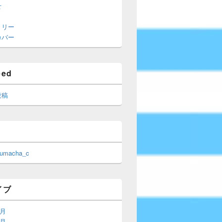
せ
トリー
カバー
eed
投稿
 umacha_c
イブ
6月
5月