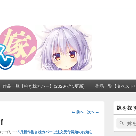
作品一覧【抱き枕カバー】(2026/7/13更新)
作品一覧【タペストリー】
メ
嫁を探
イ
画
← 前へ
次へ →
ン
像
f
サ
検
検
ナ
イ
索:
索
ビ
ド
カテゴリー:
5月新作抱き枕カバーご注文受付開始のお知ら