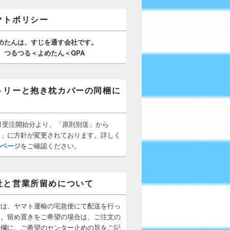
クトポリシー
めたんは、
すじを通す
会社です。
つるつる＜よめたん＜QPA
トリーと抱き枕カバーの同梱に
10月受注開始分より、「原則別送」から
梱」に方針が変更されております。詳しく
のページ
をご確認ください。
社と営業所留めについて
では、ヤマト運輸の宅急便にて配送を行っ
す。留め置きをご希望の場合は、ご注文の
所欄に、ご希望のセンター止めの旨をご記