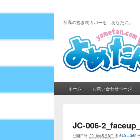
至高の抱き枕カバーを、あなたに。
メ
ホーム
お問い合わせページ
イ
ン
メ
ニ
ュ
JC-006-2_faceup_
ー
公開日時:
2016年5月8日
@
640 × 360