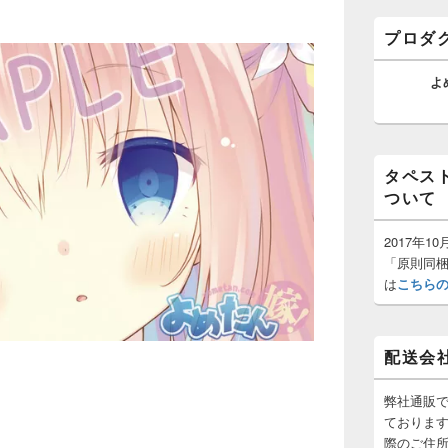
ゲ
バ
ー
ー
プロダ
ウ
シ
ィ
ョ
ジ
よ
ン
ェ
ッ
ト
エ
リ
タペス
ア
ついて
2017年
「原則同
は
こちら
配送会
弊社通販
ておりま
際のご住