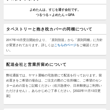
ウ
ィ
よめたんは、
すじを通す
会社です。
ジ
つるつる＜よめたん＜QPA
ェ
ッ
ト
タペストリーと抱き枕カバーの同梱について
エ
リ
ア
2017年10月受注開始分より、「原則別送」から「原則同梱」に方針
が変更されております。詳しくは
こちらのページ
をご確認くださ
い。
配送会社と営業所留めについて
弊社通販では、ヤマト運輸の宅急便にて配送を行っております。留
め置きをご希望の場合は、ご注文の際のご住所欄に、ご希望のセン
ター止めの旨をご記載ください（佐川急便や、日本郵便はご利用い
ただけません）。あらかじめご了承ください。[2022年11月13日更
新]