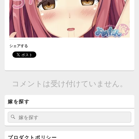
シェアする
コメントは受け付けていません。
メ
嫁を探す
イ
ン
サ
検
検
イ
索:
索
ド
バ
ー
プロダクトポリシー