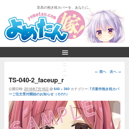
至高の抱き枕カバーを、あなたに。
メ
ニ
画
ュ
← 前へ
次へ →
ー
像
TS-040-2_faceup_r
ナ
ビ
公開日時:
2016年7月16日
@
640 × 360
カテゴリー:
7月新作抱き枕カバ
ーご注文受付開始のお知らせ（その1）
ゲ
ー
シ
ョ
ン