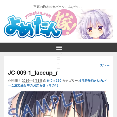
至高の抱き枕カバーを、あなたに。
メ
ニ
画
ュ
次へ →
ー
像
JC-009-1_faceup_r
ナ
ビ
公開日時:
2016年9月4日
@
640 × 360
カテゴリー:
9月新作抱き枕カバ
ーご注文受付中のお知らせ（その1）
ゲ
ー
シ
ョ
ン