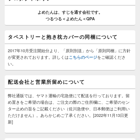
ウ
ィ
よめたんは、
すじを通す
会社です。
ジ
つるつる＜よめたん＜QPA
ェ
ッ
ト
タペストリーと抱き枕カバーの同梱について
エ
リ
ア
2017年10月受注開始分より、「原則別送」から「原則同梱」に方針
が変更されております。詳しくは
こちらのページ
をご確認くださ
い。
配送会社と営業所留めについて
弊社通販では、ヤマト運輸の宅急便にて配送を行っております。留
め置きをご希望の場合は、ご注文の際のご住所欄に、ご希望のセン
ター止めの旨をご記載ください（佐川急便や、日本郵便はご利用い
ただけません）。あらかじめご了承ください。[2022年11月13日更
新]