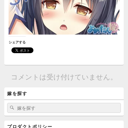
シェアする
コメントは受け付けていません。
メ
嫁を探す
イ
ン
サ
検
検
イ
索:
索
ド
バ
ー
プロダクトポリシー