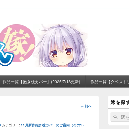
作品一覧【抱き枕カバー】(2026/7/13更新)
作品一覧【タペストリー】
メ
嫁を探
イ
画
← 前へ
ン
像
サ
検
検
ナ
イ
索:
索
ビ
ド
0
カテゴリー:
11月新作抱き枕カバーのご案内（その1）