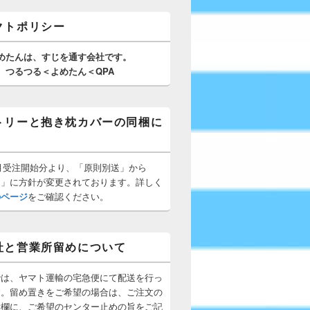
クトポリシー
めたんは、
すじを通す
会社です。
つるつる＜よめたん＜QPA
トリーと抱き枕カバーの同梱に
10月受注開始分より、「原則別送」から
梱」に方針が変更されております。詳しく
のページ
をご確認ください。
社と営業所留めについて
では、ヤマト運輸の宅急便にて配送を行っ
す。留め置きをご希望の場合は、ご注文の
所欄に、ご希望のセンター止めの旨をご記