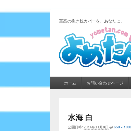
至高の抱き枕カバーを、あなたに。
メ
ホーム
お問い合わせページ
イ
ン
メ
ニ
ュ
水海 白
ー
公開日時:
2014年11月8日
@
650 × 100