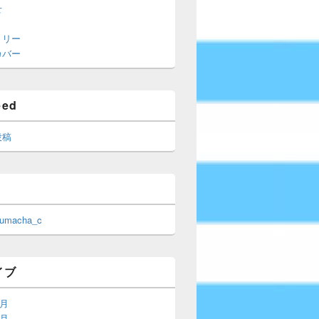
せ
トリー
カバー
eed
投稿
 umacha_c
イブ
6月
5月