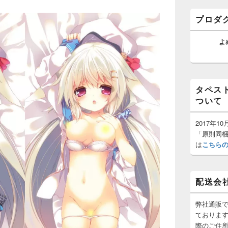
ゲ
バ
ー
ー
プロダ
ウ
シ
ィ
ョ
ジ
よ
ン
ェ
ッ
ト
エ
リ
タペス
ア
ついて
2017年
「原則同
は
こちら
配送会
弊社通販
ておりま
際のご住