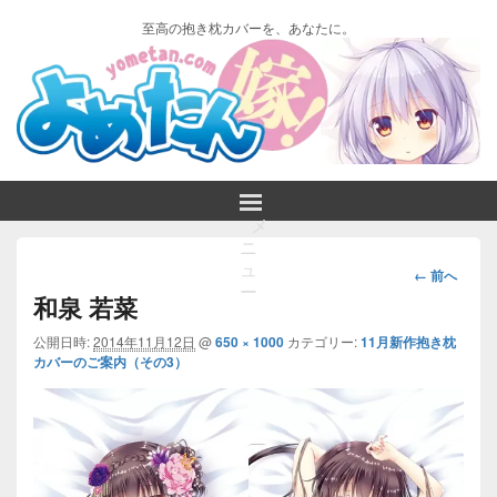
至高の抱き枕カバーを、あなたに。
メ
ニ
画
ュ
← 前へ
ー
像
和泉 若菜
ナ
ビ
公開日時:
2014年11月12日
@
650 × 1000
カテゴリー:
11月新作抱き枕
カバーのご案内（その3）
ゲ
ー
シ
ョ
ン