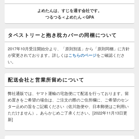
ウ
ィ
よめたんは、
すじを通す
会社です。
ジ
つるつる＜よめたん＜QPA
ェ
ッ
ト
タペストリーと抱き枕カバーの同梱について
エ
リ
ア
2017年10月受注開始分より、「原則別送」から「原則同梱」に方針
が変更されております。詳しくは
こちらのページ
をご確認くださ
い。
配送会社と営業所留めについて
弊社通販では、ヤマト運輸の宅急便にて配送を行っております。留
め置きをご希望の場合は、ご注文の際のご住所欄に、ご希望のセン
ター止めの旨をご記載ください（佐川急便や、日本郵便はご利用い
ただけません）。あらかじめご了承ください。[2022年11月13日更
新]