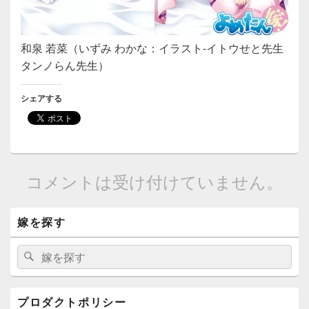
和泉 若菜（いずみ わかな：イラスト-イトウせと先生
タンノらん先生）
シェアする
コメントは受け付けていません。
メ
嫁を探す
イ
ン
サ
検
検
イ
索:
索
ド
バ
ー
プロダクトポリシー