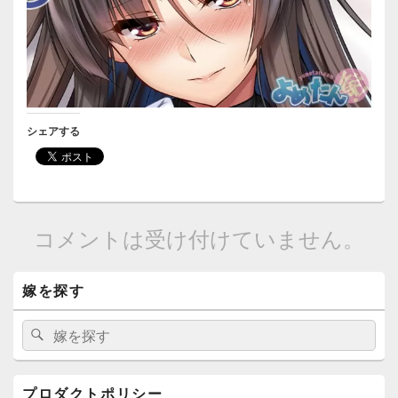
シェアする
コメントは受け付けていません。
メ
嫁を探す
イ
ン
サ
検
検
イ
索:
索
ド
バ
ー
プロダクトポリシー