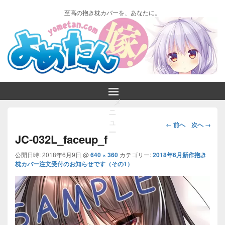
至高の抱き枕カバーを、あなたに。
メ
ニ
画
ュ
← 前へ
次へ →
ー
像
JC-032L_faceup_f
ナ
ビ
公開日時:
2018年6月9日
@
640 × 360
カテゴリー:
2018年6月新作抱き
枕カバー注文受付のお知らせです（その1）
ゲ
ー
シ
ョ
ン