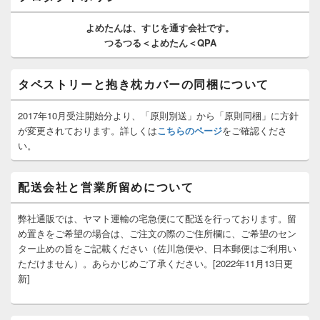
ウ
ィ
よめたんは、
すじを通す
会社です。
ジ
つるつる＜よめたん＜QPA
ェ
ッ
ト
タペストリーと抱き枕カバーの同梱について
エ
リ
ア
2017年10月受注開始分より、「原則別送」から「原則同梱」に方針
が変更されております。詳しくは
こちらのページ
をご確認くださ
い。
配送会社と営業所留めについて
弊社通販では、ヤマト運輸の宅急便にて配送を行っております。留
め置きをご希望の場合は、ご注文の際のご住所欄に、ご希望のセン
ター止めの旨をご記載ください（佐川急便や、日本郵便はご利用い
ただけません）。あらかじめご了承ください。[2022年11月13日更
新]