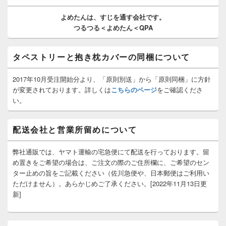
ウ
ィ
よめたんは、
すじを通す
会社です。
ジ
つるつる＜よめたん＜QPA
ェ
ッ
ト
タペストリーと抱き枕カバーの同梱について
エ
リ
ア
2017年10月受注開始分より、「原則別送」から「原則同梱」に方針
が変更されております。詳しくは
こちらのページ
をご確認くださ
い。
配送会社と営業所留めについて
弊社通販では、ヤマト運輸の宅急便にて配送を行っております。留
め置きをご希望の場合は、ご注文の際のご住所欄に、ご希望のセン
ター止めの旨をご記載ください（佐川急便や、日本郵便はご利用い
ただけません）。あらかじめご了承ください。[2022年11月13日更
新]