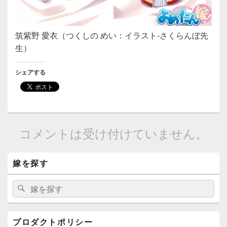
筑紫野 愛衣（つくしの めい：イラスト-さくらんぼ先
生）
シェアする
コメントは受け付けていません。
メ
嫁を探す
イ
ン
サ
検
検
イ
索:
索
ド
バ
ー
プロダクトポリシー