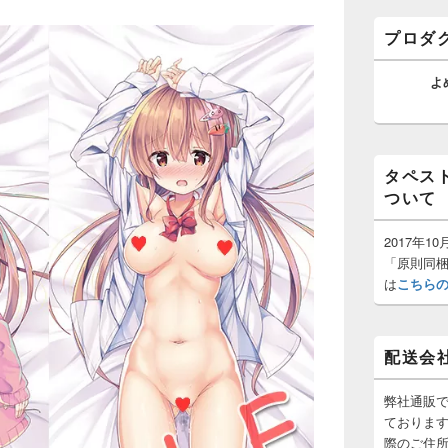
ゲ
バ
ー
ー
プロダ
ウ
シ
ィ
ョ
ジ
よ
ン
ェ
ッ
ト
エ
リ
タペス
ア
ついて
2017年
「原則同
は
こちら
配送会
弊社通販
ておりま
際のご住