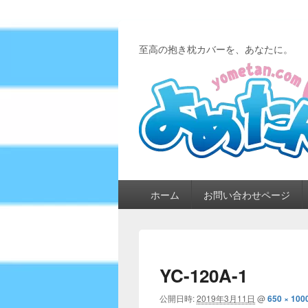
至高の抱き枕カバーを、あなたに。
メ
ホーム
お問い合わせページ
イ
ン
メ
ニ
ュ
YC-120A-1
ー
公開日時:
2019年3月11日
@
650 × 100