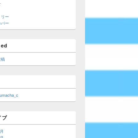
せ
トリー
カバー
eed
投稿
 umacha_c
イブ
6月
5月