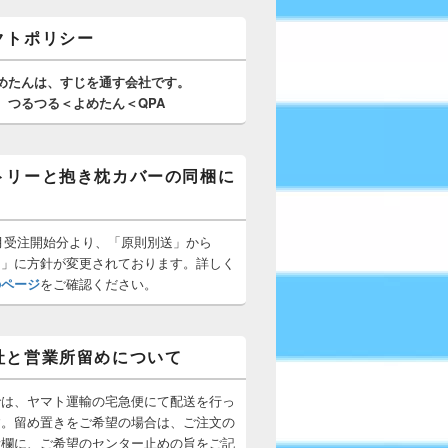
クトポリシー
めたんは、
すじを通す
会社です。
つるつる＜よめたん＜QPA
トリーと抱き枕カバーの同梱に
10月受注開始分より、「原則別送」から
梱」に方針が変更されております。詳しく
のページ
をご確認ください。
社と営業所留めについて
では、ヤマト運輸の宅急便にて配送を行っ
す。留め置きをご希望の場合は、ご注文の
所欄に、ご希望のセンター止めの旨をご記