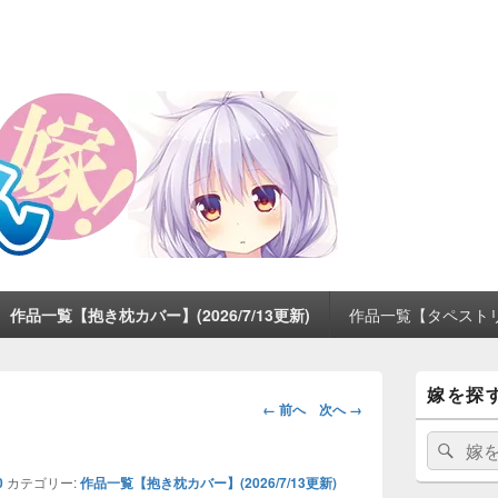
作品一覧【抱き枕カバー】(2026/7/13更新)
作品一覧【タペストリー】
メ
嫁を探
イ
画
← 前へ
次へ →
ン
像
サ
検
検
ナ
イ
索:
索
ビ
ド
0
カテゴリー:
作品一覧【抱き枕カバー】(2026/7/13更新)