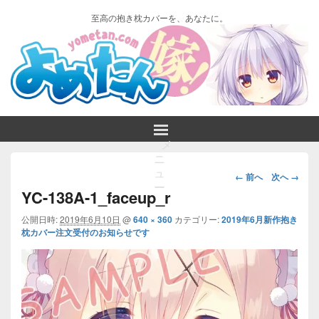
至高の抱き枕カバーを、あなたに。
メ
ニ
画
ュ
← 前へ
次へ →
ー
像
YC-138A-1_faceup_r
ナ
ビ
公開日時:
2019年6月10日
@
640 × 360
カテゴリー:
2019年6月新作抱き
枕カバー注文受付のお知らせです
ゲ
ー
シ
ョ
ン