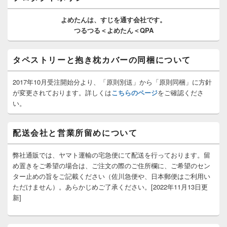
ウ
ィ
よめたんは、
すじを通す
会社です。
ジ
つるつる＜よめたん＜QPA
ェ
ッ
ト
タペストリーと抱き枕カバーの同梱について
エ
リ
ア
2017年10月受注開始分より、「原則別送」から「原則同梱」に方針
が変更されております。詳しくは
こちらのページ
をご確認くださ
い。
配送会社と営業所留めについて
弊社通販では、ヤマト運輸の宅急便にて配送を行っております。留
め置きをご希望の場合は、ご注文の際のご住所欄に、ご希望のセン
ター止めの旨をご記載ください（佐川急便や、日本郵便はご利用い
ただけません）。あらかじめご了承ください。[2022年11月13日更
新]