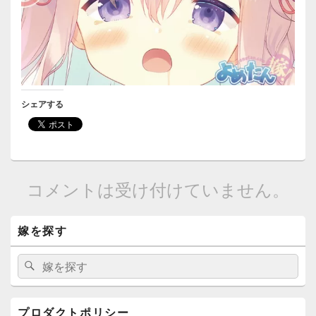
シェアする
コメントは受け付けていません。
メ
嫁を探す
イ
ン
サ
検
検
イ
索:
索
ド
バ
ー
プロダクトポリシー