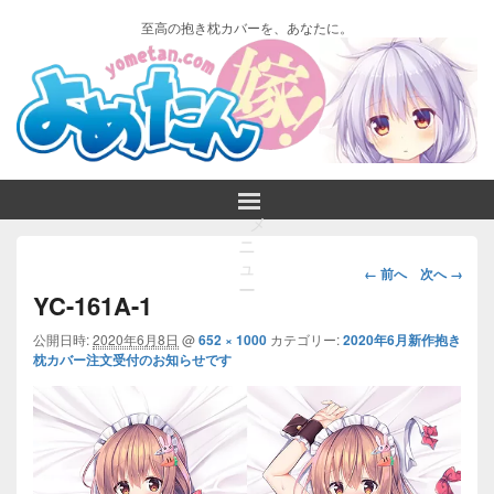
至高の抱き枕カバーを、あなたに。
メ
ニ
画
ュ
← 前へ
次へ →
ー
像
YC-161A-1
ナ
ビ
公開日時:
2020年6月8日
@
652 × 1000
カテゴリー:
2020年6月新作抱き
枕カバー注文受付のお知らせです
ゲ
ー
シ
ョ
ン