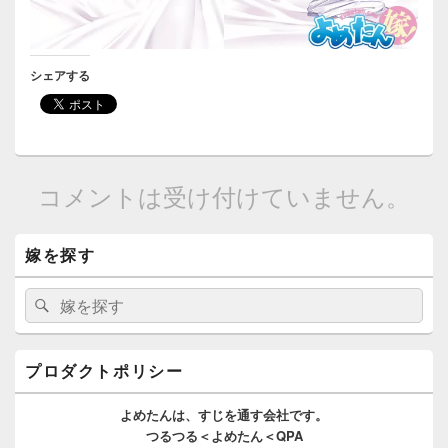
シェアする
コメントは受け付けていません。
メ
嫁を探す
イ
ン
サ
検
検
イ
索:
索
ド
バ
ー
プロダクトポリシー
ウ
ィ
よめたんは、
すじを通す
会社です。
ジ
つるつる＜よめたん＜QPA
ェ