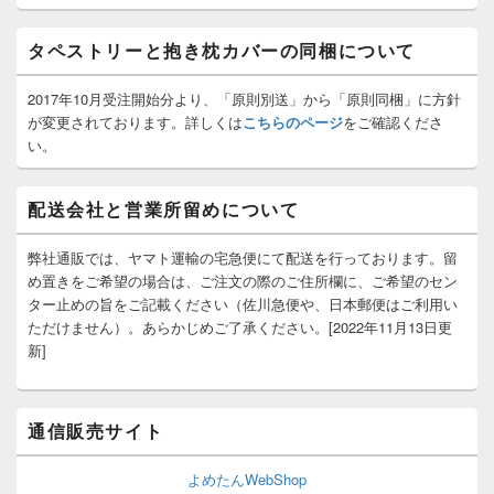
ッ
ト
タペストリーと抱き枕カバーの同梱について
エ
リ
ア
2017年10月受注開始分より、「原則別送」から「原則同梱」に方針
が変更されております。詳しくは
こちらのページ
をご確認くださ
い。
配送会社と営業所留めについて
弊社通販では、ヤマト運輸の宅急便にて配送を行っております。留
め置きをご希望の場合は、ご注文の際のご住所欄に、ご希望のセン
ター止めの旨をご記載ください（佐川急便や、日本郵便はご利用い
ただけません）。あらかじめご了承ください。[2022年11月13日更
新]
通信販売サイト
よめたんWebShop