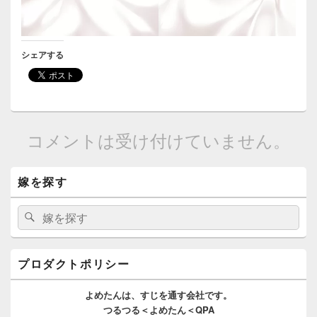
シェアする
コメントは受け付けていません。
メ
嫁を探す
イ
ン
サ
検
検
イ
索:
索
ド
バ
ー
プロダクトポリシー
ウ
ィ
よめたんは、
すじを通す
会社です。
ジ
つるつる＜よめたん＜QPA
ェ