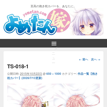
至高の抱き枕カバーを、あなたに。
メ
ニ
画
ュ
← 前へ
次へ →
ー
像
TS-018-1
ナ
ビ
公開日時:
2015年10月22日
@
650 × 1000
カテゴリー:
作品一覧【抱き
枕カバー】(2026/7/13更新)
ゲ
ー
シ
ョ
ン