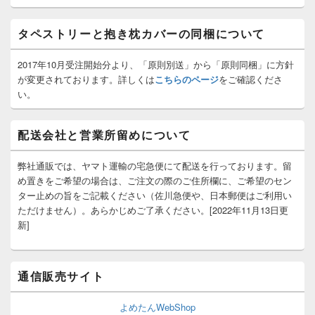
ッ
ト
タペストリーと抱き枕カバーの同梱について
エ
リ
ア
2017年10月受注開始分より、「原則別送」から「原則同梱」に方針
が変更されております。詳しくは
こちらのページ
をご確認くださ
い。
配送会社と営業所留めについて
弊社通販では、ヤマト運輸の宅急便にて配送を行っております。留
め置きをご希望の場合は、ご注文の際のご住所欄に、ご希望のセン
ター止めの旨をご記載ください（佐川急便や、日本郵便はご利用い
ただけません）。あらかじめご了承ください。[2022年11月13日更
新]
通信販売サイト
よめたんWebShop