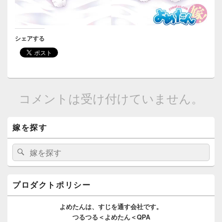
シェアする
コメントは受け付けていません。
メ
嫁を探す
イ
ン
サ
検
検
イ
索:
索
ド
バ
ー
プロダクトポリシー
ウ
ィ
よめたんは、
すじを通す
会社です。
ジ
つるつる＜よめたん＜QPA
ェ