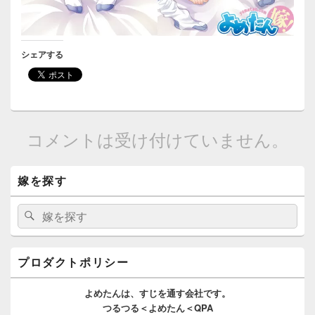
シェアする
コメントは受け付けていません。
メ
嫁を探す
イ
ン
サ
検
検
イ
索:
索
ド
バ
ー
プロダクトポリシー
ウ
ィ
よめたんは、
すじを通す
会社です。
ジ
つるつる＜よめたん＜QPA
ェ