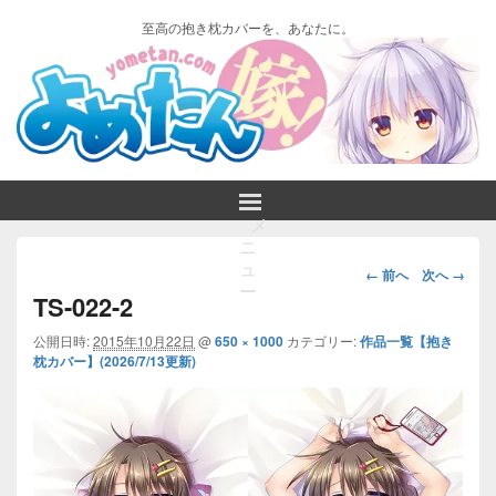
至高の抱き枕カバーを、あなたに。
メ
ニ
画
ュ
← 前へ
次へ →
ー
像
TS-022-2
ナ
ビ
公開日時:
2015年10月22日
@
650 × 1000
カテゴリー:
作品一覧【抱き
枕カバー】(2026/7/13更新)
ゲ
ー
シ
ョ
ン