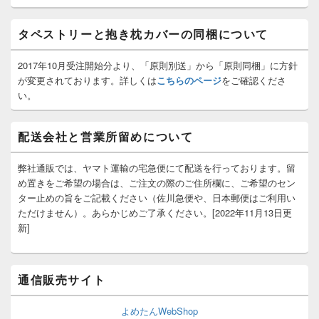
ッ
ト
タペストリーと抱き枕カバーの同梱について
エ
リ
ア
2017年10月受注開始分より、「原則別送」から「原則同梱」に方針
が変更されております。詳しくは
こちらのページ
をご確認くださ
い。
配送会社と営業所留めについて
弊社通販では、ヤマト運輸の宅急便にて配送を行っております。留
め置きをご希望の場合は、ご注文の際のご住所欄に、ご希望のセン
ター止めの旨をご記載ください（佐川急便や、日本郵便はご利用い
ただけません）。あらかじめご了承ください。[2022年11月13日更
新]
通信販売サイト
よめたんWebShop