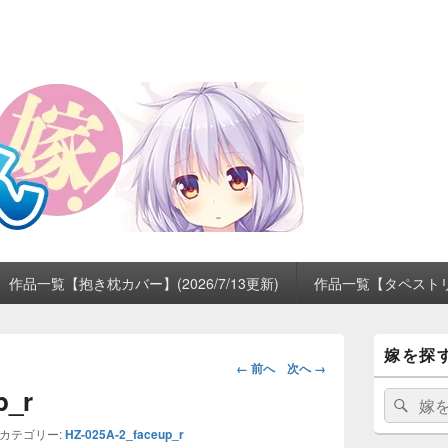
作品一覧【抱き枕カバー】(2026/7/13更新)
作品一覧【タペストリー】
メ
嫁を探
イ
画
← 前へ
次へ →
ン
像
p_r
サ
検
検
ナ
イ
索:
索
ビ
ド
カテゴリー:
HZ-025A-2_faceup_r