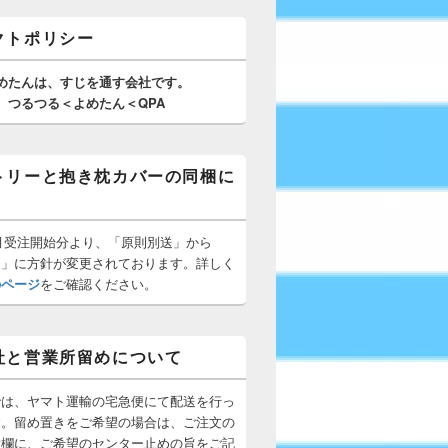
クトポリシー
めたんは、
すじを通す
会社です。
つるつる＜よめたん＜QPA
トリーと抱き枕カバーの同梱に
10月受注開始分より、「原則別送」から
梱」に方針が変更されております。詳しく
のページ
をご確認ください。
社と営業所留めについて
では、ヤマト運輸の宅急便にて配送を行っ
す。留め置きをご希望の場合は、ご注文の
所欄に、ご希望のセンター止めの旨をご記