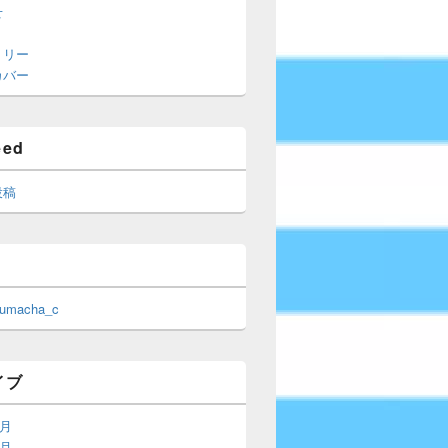
せ
トリー
カバー
eed
投稿
 umacha_c
イブ
6月
5月