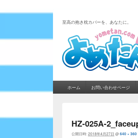
至高の抱き枕カバーを、あなたに。
メ
ホーム
お問い合わせページ
イ
ン
メ
ニ
ュ
HZ-025A-2_faceu
ー
公開日時:
2018年4月27日
@
640 × 360