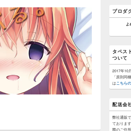
ゲ
バ
ー
ー
プロダ
ウ
シ
ィ
ョ
ジ
よ
ン
ェ
ッ
ト
エ
リ
タペス
ア
ついて
2017年
「原則同
は
こちら
配送会
弊社通販
ておりま
際のご住