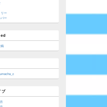
せ
トリー
カバー
eed
投稿
 umacha_c
イブ
6月
5月