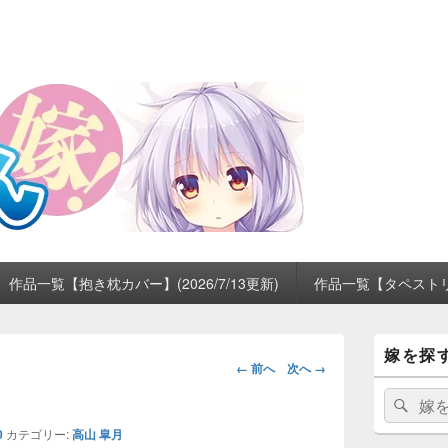
作品一覧【抱き枕カバー】(2026/7/13更新)
作品一覧【タペストリー】
メ
嫁を探
イ
画
← 前へ
次へ →
ン
像
サ
検
検
ナ
イ
索:
索
ビ
ド
0
カテゴリー:
高山 皐月