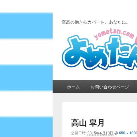
至高の抱き枕カバーを、あなたに。
メ
ホーム
お問い合わせページ
イ
ン
メ
ニ
ュ
高山 皐月
ー
公開日時:
2015年4月10日
@
650 × 100