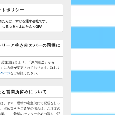
クトポリシー
めたんは、
すじを通す
会社です。
つるつる＜よめたん＜QPA
トリーと抱き枕カバーの同梱に
10月受注開始分より、「原則別送」から
梱」に方針が変更されております。詳しく
のページ
をご確認ください。
社と営業所留めについて
では、ヤマト運輸の宅急便にて配送を行っ
す。留め置きをご希望の場合は、ご注文の
所欄に、ご希望のセンター止めの旨をご記