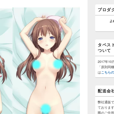
ゲ
バ
ー
ー
プロダ
ウ
シ
ィ
ョ
ジ
よ
ン
ェ
ッ
ト
エ
リ
タペス
ア
ついて
2017年
「原則同
は
こちら
配送会
弊社通販
ておりま
際のご住