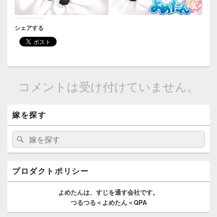
シェアする
コメントは受け付けていません。
メ
嫁を探す
イ
ン
サ
検
検
イ
索:
索
ド
バ
ー
プロダクトポリシー
ウ
ィ
よめたんは、
すじを通す
会社です。
ジ
つるつる＜よめたん＜QPA
ェ
ッ