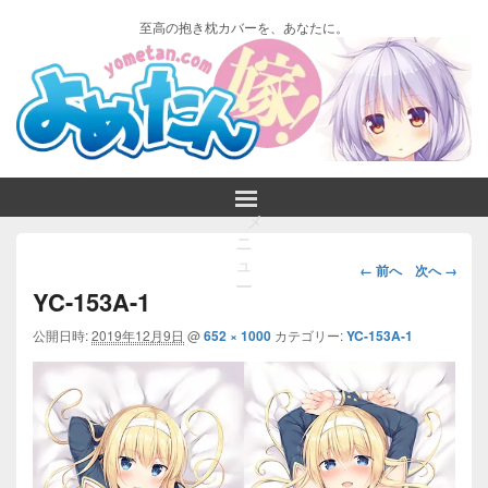
至高の抱き枕カバーを、あなたに。
メ
ニ
画
ュ
← 前へ
次へ →
ー
像
YC-153A-1
ナ
ビ
公開日時:
2019年12月9日
@
652 × 1000
カテゴリー:
YC-153A-1
ゲ
ー
シ
ョ
ン