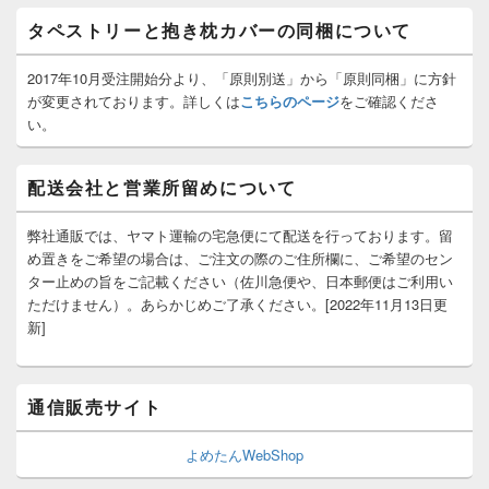
ト
タペストリーと抱き枕カバーの同梱について
エ
リ
ア
2017年10月受注開始分より、「原則別送」から「原則同梱」に方針
が変更されております。詳しくは
こちらのページ
をご確認くださ
い。
配送会社と営業所留めについて
弊社通販では、ヤマト運輸の宅急便にて配送を行っております。留
め置きをご希望の場合は、ご注文の際のご住所欄に、ご希望のセン
ター止めの旨をご記載ください（佐川急便や、日本郵便はご利用い
ただけません）。あらかじめご了承ください。[2022年11月13日更
新]
通信販売サイト
よめたんWebShop