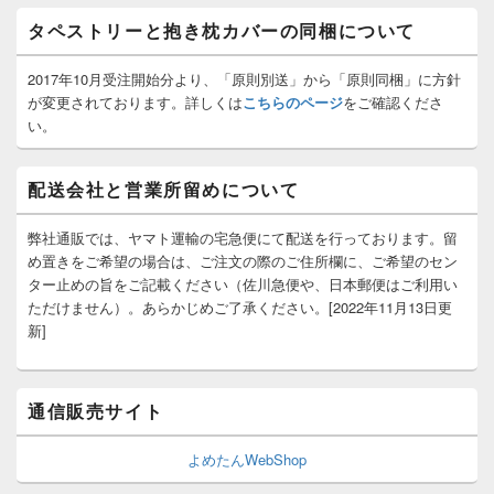
ト
タペストリーと抱き枕カバーの同梱について
エ
リ
ア
2017年10月受注開始分より、「原則別送」から「原則同梱」に方針
が変更されております。詳しくは
こちらのページ
をご確認くださ
い。
配送会社と営業所留めについて
弊社通販では、ヤマト運輸の宅急便にて配送を行っております。留
め置きをご希望の場合は、ご注文の際のご住所欄に、ご希望のセン
ター止めの旨をご記載ください（佐川急便や、日本郵便はご利用い
ただけません）。あらかじめご了承ください。[2022年11月13日更
新]
通信販売サイト
よめたんWebShop