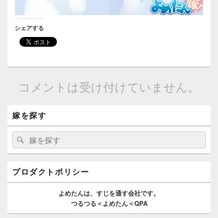
シェアする
コメントは受け付けていません。
メ
嫁を探す
イ
ン
サ
検
検
イ
索:
索
ド
バ
ー
プロダクトポリシー
ウ
ィ
よめたんは、
すじを通す
会社です。
ジ
つるつる＜よめたん＜QPA
ェ
ッ