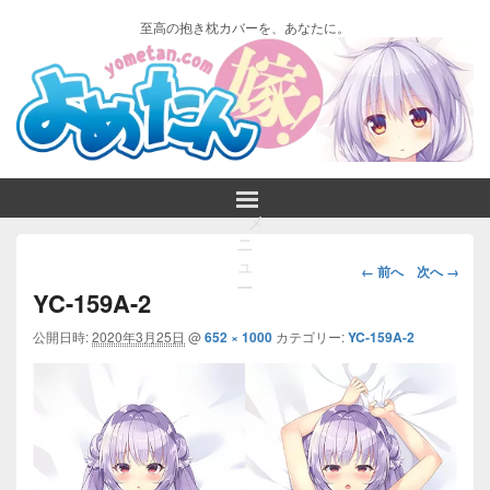
至高の抱き枕カバーを、あなたに。
メ
ニ
画
ュ
← 前へ
次へ →
ー
像
YC-159A-2
ナ
ビ
公開日時:
2020年3月25日
@
652 × 1000
カテゴリー:
YC-159A-2
ゲ
ー
シ
ョ
ン