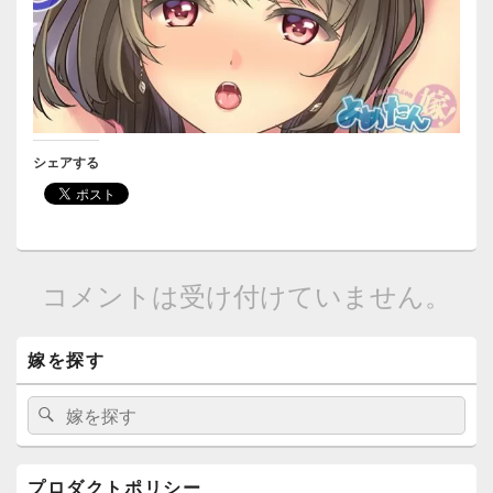
シェアする
コメントは受け付けていません。
メ
嫁を探す
イ
ン
サ
検
検
イ
索:
索
ド
バ
ー
プロダクトポリシー