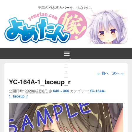
至高の抱き枕カバーを、あなたに。
メ
ニ
画
ュ
← 前へ
次へ →
ー
像
YC-164A-1_faceup_r
ナ
ビ
公開日時:
2020年7月6日
@
640 × 360
カテゴリー:
YC-164A-
1_faceup_r
ゲ
ー
シ
ョ
ン