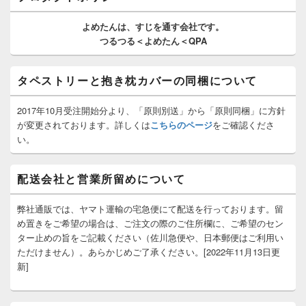
ウ
ィ
よめたんは、
すじを通す
会社です。
ジ
つるつる＜よめたん＜QPA
ェ
ッ
ト
タペストリーと抱き枕カバーの同梱について
エ
リ
ア
2017年10月受注開始分より、「原則別送」から「原則同梱」に方針
が変更されております。詳しくは
こちらのページ
をご確認くださ
い。
配送会社と営業所留めについて
弊社通販では、ヤマト運輸の宅急便にて配送を行っております。留
め置きをご希望の場合は、ご注文の際のご住所欄に、ご希望のセン
ター止めの旨をご記載ください（佐川急便や、日本郵便はご利用い
ただけません）。あらかじめご了承ください。[2022年11月13日更
新]