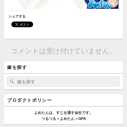
シェアする
コメントは受け付けていません。
メ
嫁を探す
イ
ン
サ
検
検
イ
索:
索
ド
バ
ー
プロダクトポリシー
ウ
ィ
よめたんは、
すじを通す
会社です。
ジ
つるつる＜よめたん＜QPA
ェ
ッ