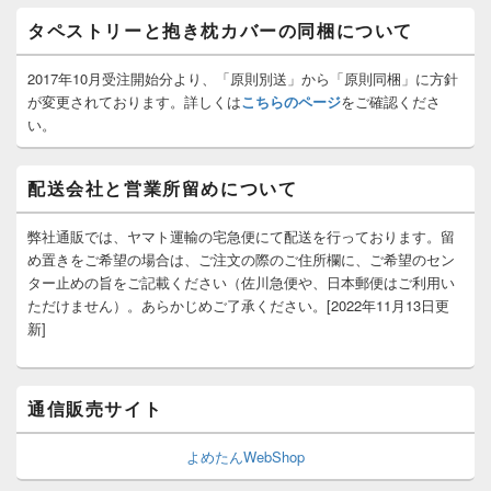
ト
タペストリーと抱き枕カバーの同梱について
エ
リ
ア
2017年10月受注開始分より、「原則別送」から「原則同梱」に方針
が変更されております。詳しくは
こちらのページ
をご確認くださ
い。
配送会社と営業所留めについて
弊社通販では、ヤマト運輸の宅急便にて配送を行っております。留
め置きをご希望の場合は、ご注文の際のご住所欄に、ご希望のセン
ター止めの旨をご記載ください（佐川急便や、日本郵便はご利用い
ただけません）。あらかじめご了承ください。[2022年11月13日更
新]
通信販売サイト
よめたんWebShop