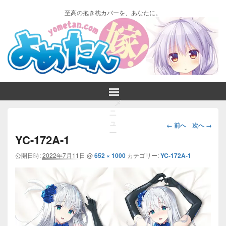
至高の抱き枕カバーを、あなたに。
メ
ニ
画
ュ
← 前へ
次へ →
ー
像
YC-172A-1
ナ
ビ
公開日時:
2022年7月11日
@
652 × 1000
カテゴリー:
YC-172A-1
ゲ
ー
シ
ョ
ン