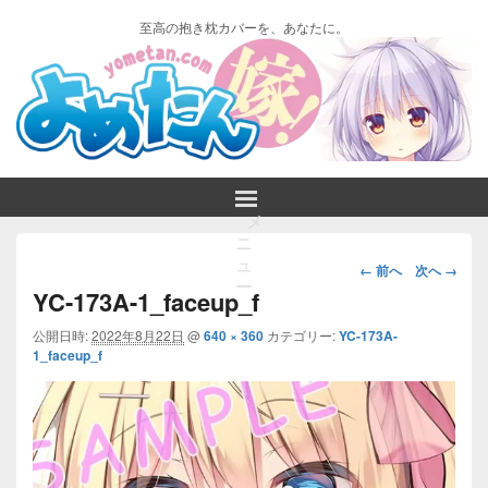
至高の抱き枕カバーを、あなたに。
メ
ニ
画
ュ
← 前へ
次へ →
ー
像
YC-173A-1_faceup_f
ナ
ビ
公開日時:
2022年8月22日
@
640 × 360
カテゴリー:
YC-173A-
1_faceup_f
ゲ
ー
シ
ョ
ン