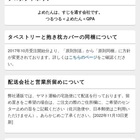
ウ
ィ
よめたんは、
すじを通す
会社です。
ジ
つるつる＜よめたん＜QPA
ェ
ッ
ト
タペストリーと抱き枕カバーの同梱について
エ
リ
ア
2017年10月受注開始分より、「原則別送」から「原則同梱」に方針
が変更されております。詳しくは
こちらのページ
をご確認くださ
い。
配送会社と営業所留めについて
弊社通販では、ヤマト運輸の宅急便にて配送を行っております。留
め置きをご希望の場合は、ご注文の際のご住所欄に、ご希望のセン
ター止めの旨をご記載ください（佐川急便や、日本郵便はご利用い
ただけません）。あらかじめご了承ください。[2022年11月13日更
新]