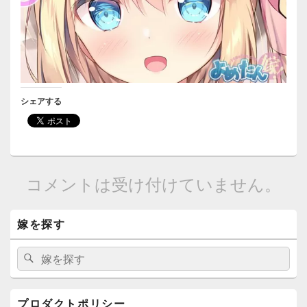
シェアする
コメントは受け付けていません。
メ
嫁を探す
イ
ン
サ
検
検
イ
索:
索
ド
バ
ー
プロダクトポリシー