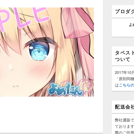
ゲ
バ
ー
ー
プロダ
ウ
シ
ィ
ョ
ジ
よ
ン
ェ
ッ
ト
エ
リ
タペス
ア
ついて
2017年
「原則同
は
こちら
配送会
弊社通販
ておりま
際のご住