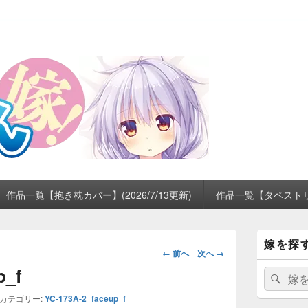
作品一覧【抱き枕カバー】(2026/7/13更新)
作品一覧【タペストリー】
メ
嫁を探
イ
画
← 前へ
次へ →
ン
像
p_f
サ
検
検
ナ
イ
索:
索
ビ
ド
カテゴリー:
YC-173A-2_faceup_f