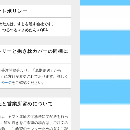
クトポリシー
めたんは、
すじを通す
会社です。
つるつる＜よめたん＜QPA
トリーと抱き枕カバーの同梱に
10月受注開始分より、「原則別送」から
梱」に方針が変更されております。詳しく
のページ
をご確認ください。
社と営業所留めについて
では、ヤマト運輸の宅急便にて配送を行っ
す。留め置きをご希望の場合は、ご注文の
所欄に、ご希望のセンター止めの旨をご記