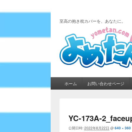
至高の抱き枕カバーを、あなたに。
メ
ホーム
お問い合わせページ
イ
ン
メ
ニ
ュ
YC-173A-2_faceu
ー
公開日時:
2022年8月22日
@
640 × 360