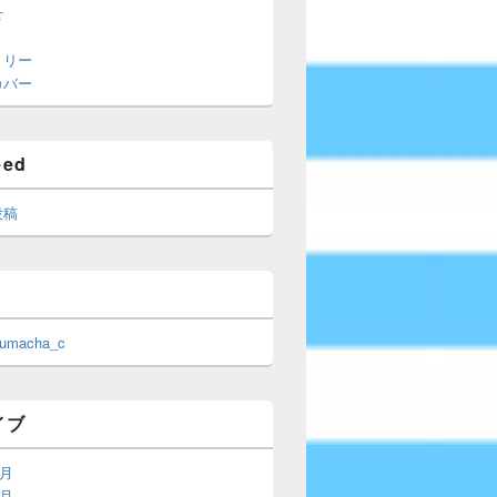
せ
トリー
カバー
eed
投稿
 umacha_c
イブ
6月
5月