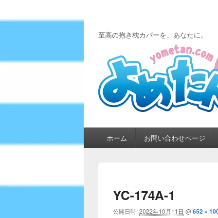
至高の抱き枕カバーを、あなたに。
メ
ホーム
お問い合わせページ
イ
ン
メ
ニ
ュ
YC-174A-1
ー
公開日時:
2022年10月11日
@
652 × 10