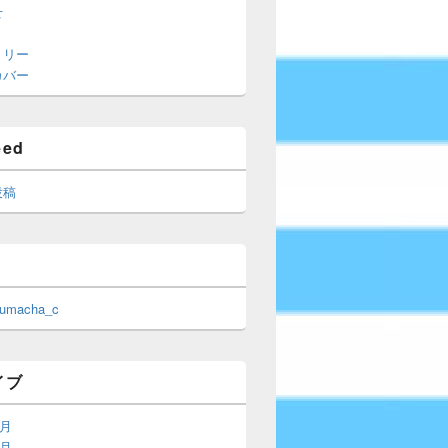
せ
トリー
カバー
eed
投稿
 umacha_c
イブ
6月
5月