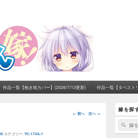
作品一覧【抱き枕カバー】(2026/7/13更新)
作品一覧【タペストリー】
メ
嫁を探
イ
画
← 前へ
次へ →
ン
像
サ
検
検
ナ
イ
索:
索
ビ
ド
00
カテゴリー:
YC-174A-1