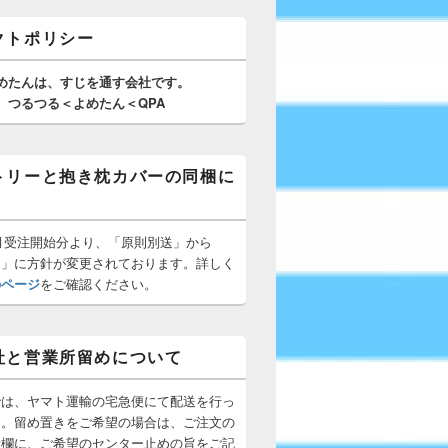
クトポリシー
めたんは、
すじを通す
会社です。
つるつる＜よめたん＜QPA
トリーと抱き枕カバーの同梱に
10月受注開始分より、「原則別送」から
梱」に方針が変更されております。詳しく
のページ
をご確認ください。
社と営業所留めについて
では、ヤマト運輸の宅急便にて配送を行っ
す。留め置きをご希望の場合は、ご注文の
所欄に、ご希望のセンター止めの旨をご記