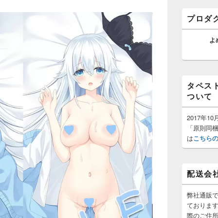
ゲ
バ
ー
ー
プロダ
ウ
シ
ィ
ョ
ジ
よ
ン
ェ
ッ
ト
エ
リ
タペス
ア
ついて
2017年
「原則同
は
こちら
配送会
弊社通販
ておりま
際のご住