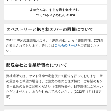
ウ
ィ
よめたんは、
すじを通す
会社です。
ジ
つるつる＜よめたん＜QPA
ェ
ッ
ト
タペストリーと抱き枕カバーの同梱について
エ
リ
ア
2017年10月受注開始分より、「原則別送」から「原則同梱」に方針
が変更されております。詳しくは
こちらのページ
をご確認くださ
い。
配送会社と営業所留めについて
弊社通販では、ヤマト運輸の宅急便にて配送を行っております。留
め置きをご希望の場合は、ご注文の際のご住所欄に、ご希望のセン
ター止めの旨をご記載ください（佐川急便や、日本郵便はご利用い
ただけません）。あらかじめご了承ください。[2022年11月13日更
新]