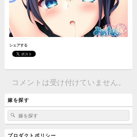
シェアする
コメントは受け付けていません。
メ
嫁を探す
イ
ン
サ
検
検
イ
索:
索
ド
バ
ー
プロダクトポリシー