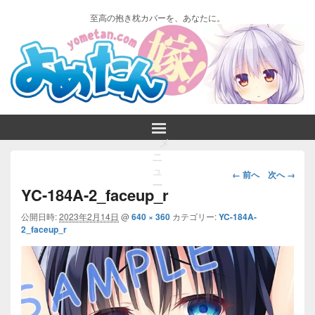
至高の抱き枕カバーを、あなたに。
メ
ニ
画
ュ
← 前へ
次へ →
ー
像
YC-184A-2_faceup_r
ナ
ビ
公開日時:
2023年2月14日
@
640 × 360
カテゴリー:
YC-184A-
2_faceup_r
ゲ
ー
シ
ョ
ン