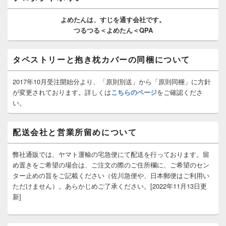
ウ
ィ
よめたんは、
すじを通す
会社です。
ジ
つるつる＜よめたん＜QPA
ェ
ッ
ト
タペストリーと抱き枕カバーの同梱について
エ
リ
ア
2017年10月受注開始分より、「原則別送」から「原則同梱」に方針
が変更されております。詳しくは
こちらのページ
をご確認くださ
い。
配送会社と営業所留めについて
弊社通販では、ヤマト運輸の宅急便にて配送を行っております。留
め置きをご希望の場合は、ご注文の際のご住所欄に、ご希望のセン
ター止めの旨をご記載ください（佐川急便や、日本郵便はご利用い
ただけません）。あらかじめご了承ください。[2022年11月13日更
新]