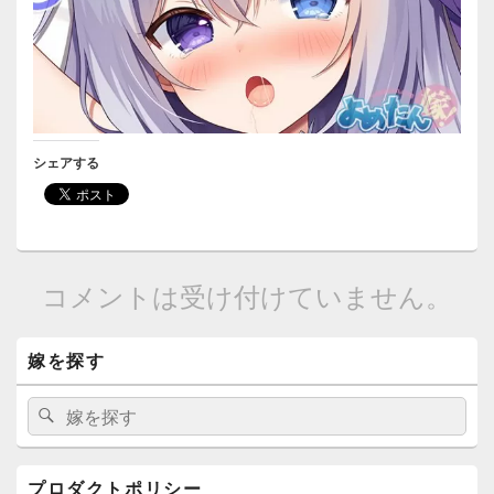
シェアする
コメントは受け付けていません。
メ
嫁を探す
イ
ン
サ
検
検
イ
索:
索
ド
バ
ー
プロダクトポリシー