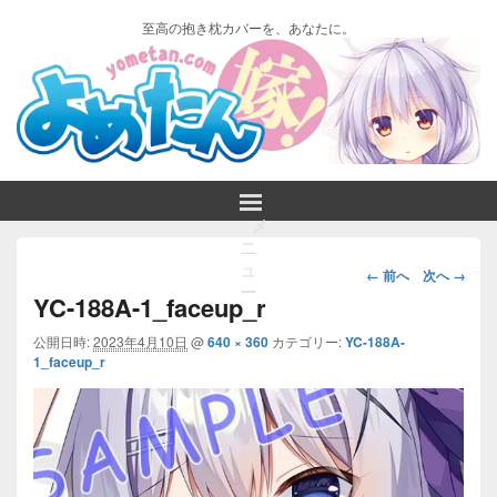
至高の抱き枕カバーを、あなたに。
メ
ニ
画
ュ
← 前へ
次へ →
ー
像
YC-188A-1_faceup_r
ナ
ビ
公開日時:
2023年4月10日
@
640 × 360
カテゴリー:
YC-188A-
1_faceup_r
ゲ
ー
シ
ョ
ン