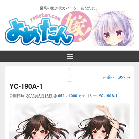
至高の抱き枕カバーを、あなたに。
メ
ニ
画
ュ
← 前へ
次へ →
ー
像
YC-190A-1
ナ
ビ
公開日時:
2023年5月15日
@
652 × 1000
カテゴリー:
YC-190A-1
ゲ
ー
シ
ョ
ン