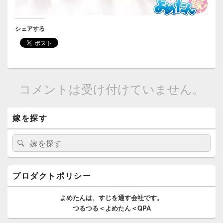
シェアする
コメントは受け付けていません。
メ
嫁を探す
イ
ン
サ
検
検
イ
索:
索
ド
バ
ー
プロダクトポリシー
ウ
ィ
よめたんは、
すじを通す
会社です。
ジ
つるつる＜よめたん＜QPA
ェ
ッ