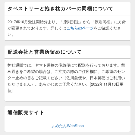
ト
タペストリーと抱き枕カバーの同梱について
エ
リ
ア
2017年10月受注開始分より、「原則別送」から「原則同梱」に方針
が変更されております。詳しくは
こちらのページ
をご確認くださ
い。
配送会社と営業所留めについて
弊社通販では、ヤマト運輸の宅急便にて配送を行っております。留
め置きをご希望の場合は、ご注文の際のご住所欄に、ご希望のセン
ター止めの旨をご記載ください（佐川急便や、日本郵便はご利用い
ただけません）。あらかじめご了承ください。[2022年11月13日更
新]
通信販売サイト
よめたんWebShop