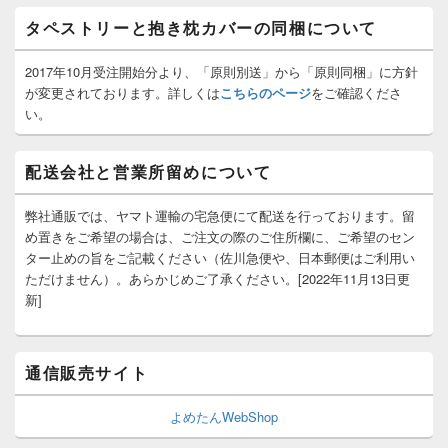
ト
タペストリーと抱き枕カバーの同梱について
エ
リ
ア
2017年10月受注開始分より、「原則別送」から「原則同梱」に方針
が変更されております。詳しくは
こちらのページ
をご確認くださ
い。
配送会社と営業所留めについて
弊社通販では、ヤマト運輸の宅急便にて配送を行っております。留
め置きをご希望の場合は、ご注文の際のご住所欄に、ご希望のセン
ター止めの旨をご記載ください（佐川急便や、日本郵便はご利用い
ただけません）。あらかじめご了承ください。[2022年11月13日更
新]
通信販売サイト
よめたんWebShop