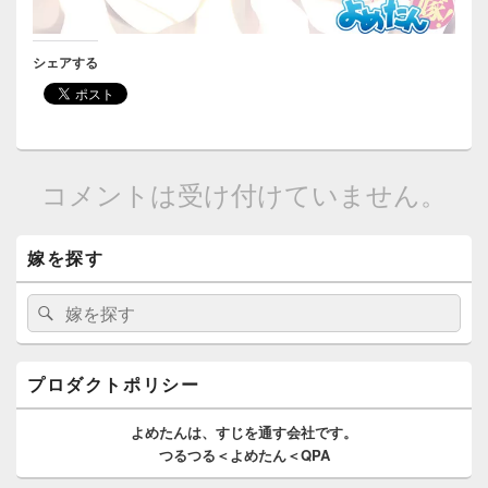
シェアする
コメントは受け付けていません。
メ
嫁を探す
イ
ン
サ
検
検
イ
索:
索
ド
バ
ー
プロダクトポリシー
ウ
ィ
よめたんは、
すじを通す
会社です。
ジ
つるつる＜よめたん＜QPA
ェ
ッ