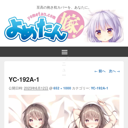
至高の抱き枕カバーを、あなたに。
メ
ニ
画
ュ
← 前へ
次へ →
ー
像
YC-192A-1
ナ
ビ
公開日時:
2023年6月12日
@
652 × 1000
カテゴリー:
YC-192A-1
ゲ
ー
シ
ョ
ン