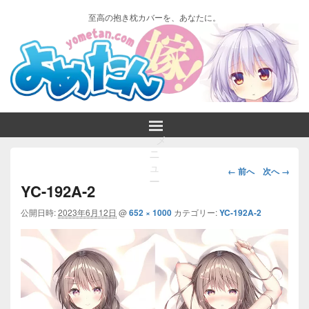
至高の抱き枕カバーを、あなたに。
メ
ニ
画
ュ
← 前へ
次へ →
ー
像
YC-192A-2
ナ
ビ
公開日時:
2023年6月12日
@
652 × 1000
カテゴリー:
YC-192A-2
ゲ
ー
シ
ョ
ン