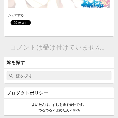
シェアする
コメントは受け付けていません。
メ
嫁を探す
イ
ン
サ
検
検
イ
索:
索
ド
バ
ー
プロダクトポリシー
ウ
ィ
よめたんは、
すじを通す
会社です。
ジ
つるつる＜よめたん＜QPA
ェ
ッ