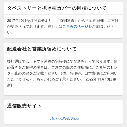
ト
タペストリーと抱き枕カバーの同梱について
エ
リ
ア
2017年10月受注開始分より、「原則別送」から「原則同梱」に方針
が変更されております。詳しくは
こちらのページ
をご確認くださ
い。
配送会社と営業所留めについて
弊社通販では、ヤマト運輸の宅急便にて配送を行っております。留
め置きをご希望の場合は、ご注文の際のご住所欄に、ご希望のセン
ター止めの旨をご記載ください（佐川急便や、日本郵便はご利用い
ただけません）。あらかじめご了承ください。[2022年11月13日更
新]
通信販売サイト
よめたんWebShop