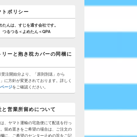
クトポリシー
めたんは、
すじを通す
会社です。
つるつる＜よめたん＜QPA
トリーと抱き枕カバーの同梱に
10月受注開始分より、「原則別送」から
梱」に方針が変更されております。詳しく
のページ
をご確認ください。
社と営業所留めについて
では、ヤマト運輸の宅急便にて配送を行っ
す。留め置きをご希望の場合は、ご注文の
所欄に、ご希望のセンター止めの旨をご記