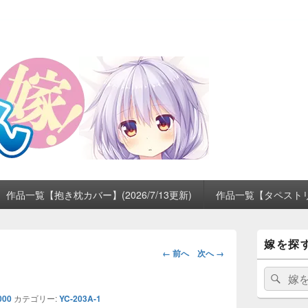
作品一覧【抱き枕カバー】(2026/7/13更新)
作品一覧【タペストリー】
メ
嫁を探
イ
画
← 前へ
次へ →
ン
像
サ
検
検
ナ
イ
索:
索
ビ
ド
000
カテゴリー:
YC-203A-1