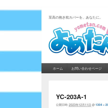
至高の抱き枕カバーを、あなたに。
メ
ホーム
お問い合わせページ
イ
ン
メ
ニ
ュ
YC-203A-1
ー
公開日時:
2023年12月11日
@
1304 × 2