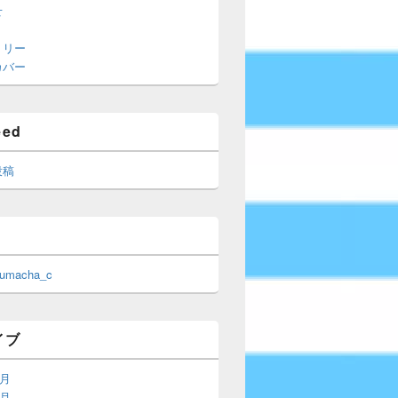
せ
トリー
カバー
eed
投稿
 umacha_c
イブ
6月
5月