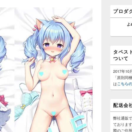
ゲ
バ
ー
ー
プロダ
ウ
シ
ィ
ョ
ジ
よ
ン
ェ
ッ
ト
エ
リ
タペス
ア
ついて
2017年
「原則同
は
こちら
配送会
弊社通販
ておりま
際のご住