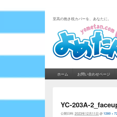
至高の抱き枕カバーを、あなたに。
メ
ホーム
お問い合わせページ
イ
ン
メ
ニ
ュ
YC-203A-2_faceu
ー
公開日時:
2023年12月11日
@
1280 × 7