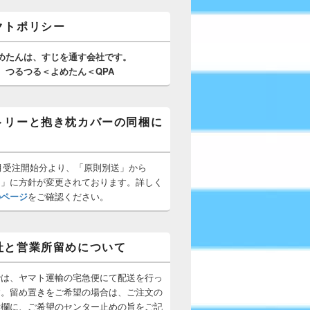
クトポリシー
めたんは、
すじを通す
会社です。
つるつる＜よめたん＜QPA
トリーと抱き枕カバーの同梱に
10月受注開始分より、「原則別送」から
梱」に方針が変更されております。詳しく
のページ
をご確認ください。
社と営業所留めについて
では、ヤマト運輸の宅急便にて配送を行っ
す。留め置きをご希望の場合は、ご注文の
所欄に、ご希望のセンター止めの旨をご記