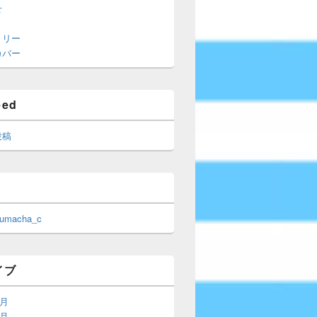
せ
トリー
カバー
eed
投稿
 umacha_c
イブ
6月
5月