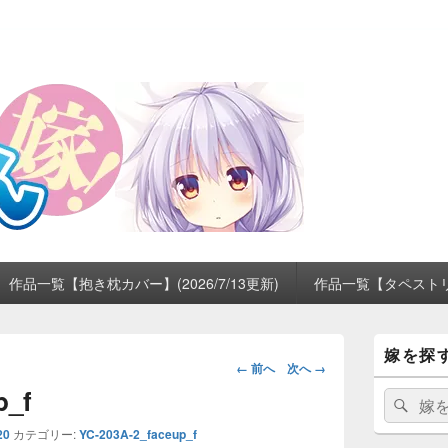
作品一覧【抱き枕カバー】(2026/7/13更新)
作品一覧【タペストリー】
メ
嫁を探
イ
画
← 前へ
次へ →
ン
像
p_f
サ
検
検
ナ
イ
索:
索
ビ
ド
20
カテゴリー:
YC-203A-2_faceup_f