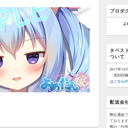
ゲ
バ
ー
ー
プロダ
ウ
シ
ィ
ョ
ジ
よ
ン
ェ
ッ
ト
エ
リ
タペス
ア
ついて
2017年
「原則同
は
こちら
配送会
弊社通販
ておりま
際のご住