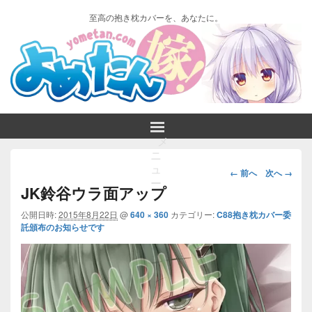
至高の抱き枕カバーを、あなたに。
メ
ニ
画
ュ
← 前へ
次へ →
ー
像
JK鈴谷ウラ面アップ
ナ
ビ
公開日時:
2015年8月22日
@
640 × 360
カテゴリー:
C88抱き枕カバー委
託頒布のお知らせです
ゲ
ー
シ
ョ
ン