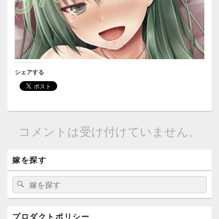
シェアする
コメントは受け付けていません。
メ
嫁を探す
イ
ン
サ
検
検
イ
索:
索
ド
バ
ー
プロダクトポリシー