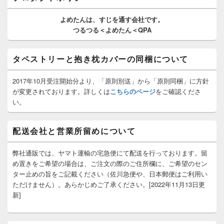
ウ
ィ
よめたんは、
すじを通す
会社です。
ジ
つるつる＜よめたん＜QPA
ェ
ッ
ト
タペストリーと抱き枕カバーの同梱について
エ
リ
ア
2017年10月受注開始分より、「原則別送」から「原則同梱」に方針
が変更されております。詳しくは
こちらのページ
をご確認くださ
い。
配送会社と営業所留めについて
弊社通販では、ヤマト運輸の宅急便にて配送を行っております。留
め置きをご希望の場合は、ご注文の際のご住所欄に、ご希望のセン
ター止めの旨をご記載ください（佐川急便や、日本郵便はご利用い
ただけません）。あらかじめご了承ください。[2022年11月13日更
新]