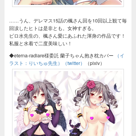
……うん、デレマス15話の楓さん回を10回以上観て毎
回涙したヒトは是非とも。女神すぎる。
ピロ水先生の、楓さん愛にあふれた渾身の作品です！
私服と水着で二度美味しい！
◆eterna-radiare様委託 蘭子ちゃん抱き枕カバー
（イ
ラスト：りいちゅ先生）
（twitter）
（pixiv）