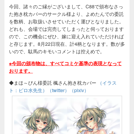
今回、諸々のご縁がございまして、C88で頒布なさっ
た抱き枕カバーのサークル様より、よめたんでの委託
を数柄、お取扱いさせていただく運びとなりました。
どれも、会場では完売してしまったと伺っております
ので、この機会にぜひ、嫁に迎え入れていただければ
と存じます。8月22日現在、計4柄となります。数が多
いので、駄馬のキモいコメントは控えめで。
※今回の頒布物は、すべてコミケ基準の表現となって
おります。
◆まほ～びん様委託 楓さん抱き枕カバー
（イラス
ト：ピロ水先生）
（twitter）
（pixiv）