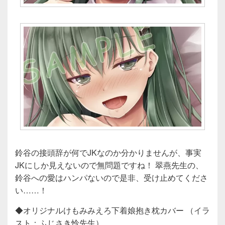
鈴谷の接頭辞が何でJKなのか分かりませんが、事実
JKにしか見えないので無問題ですね！ 翠燕先生の、
鈴谷への愛はハンパないので是非、受け止めてくださ
い……！
◆オリジナルけもみみえろ下着娘抱き枕カバー （イラ
スト：ふじさき怜先生）