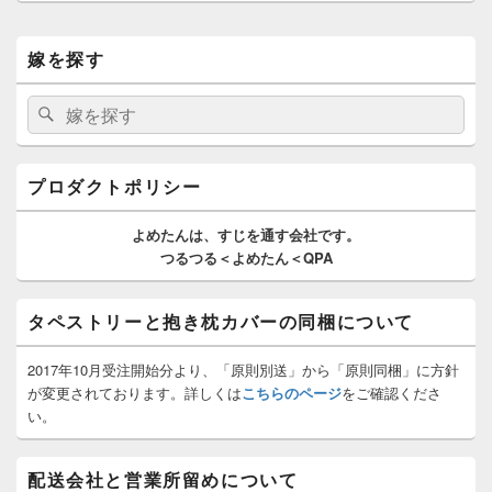
稿:
ン
メ
嫁を探す
イ
ン
サ
検
検
イ
索:
索
ド
バ
ー
プロダクトポリシー
ウ
ィ
よめたんは、
すじを通す
会社です。
ジ
つるつる＜よめたん＜QPA
ェ
ッ
ト
タペストリーと抱き枕カバーの同梱について
エ
リ
ア
2017年10月受注開始分より、「原則別送」から「原則同梱」に方針
が変更されております。詳しくは
こちらのページ
をご確認くださ
い。
配送会社と営業所留めについて