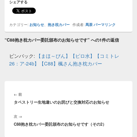
シェアする
カテゴリー:
お知らせ
、
抱き枕カバー
作成者:
馬茶
パーマリンク
“C88抱き枕カバー委託頒布のお知らせです” への1件の返信
ピンバック:
【まほ～びん】【ピロ水】【コミトレ
26：ア-24b】【C88】楓さん抱き枕カバー
投
稿
前
←
前
ナ
タペストリー生地違いのお詫びと交換対応のお知らせ
の
ビ
投
ゲ
次
次
→
稿:
ー
C88抱き枕カバー委託頒布のお知らせです（その2）
の
シ
投
ョ