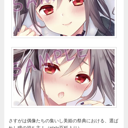
さすがは偶像たちの集いし美姫の祭典における、選ば
れし瞳の持ち主！（pixiv百科より）