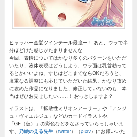
ヒャッハー金髪ツインテール最強ー！ あと、ウラで半
分ほどけた感じがたまりませんな！
今回、表情についてはかなり多くのパターンをいただ
いたり、液体表現はどうしよう、ウラ面は乳首勃って
るとかいいよね、すじはどこまでならOKだろうと、
度重なる調整にも応じていただいた結果、かなり攻め
に攻めた作品になりました、修正していないのも、本
当はぜひお見せしたい……！ おっきしますよ？
イラストは、「拡散性ミリオンアーサー」や「アンジ
ュ・ヴィエルジュ」などのカードイラストや、
「GF（仮）」の彩色などをなさっていらっしゃいま
す、
乃絵のえる先生
（
twitter
）（
pixiv
）にお願いいた