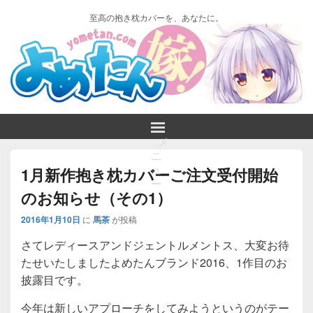
至高の抱き枕カバーを、あなたに。
メ
ニ
ュ
1月新作抱き枕カバーご注文受付開始
ー
のお知らせ（その1）
2016年1月10日
に
馬茶
が投稿
さてレディースアンドジェントルメントス、大変お待
たせいたしましたよめたんブランド2016、1作目のお
披露目です。
今年は新しいアプローチをしてみようというのがテー