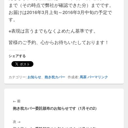
まで（その時点で弊社が確認できた分）までです。
お届けは2016年3月上旬～2016年3月中旬の予定で
す。
※表現は言うまでもなくよめたん基準です。
皆様のご予約、心からお待ちいたしております！
シェアする
カテゴリー:
お知らせ
、
抱き枕カバー
作成者:
馬茶
パーマリンク
投
稿
前
←
前
ナ
抱き枕カバー委託頒布のお知らせです（1月その2）
の
ビ
投
ゲ
次
次
→
稿:
ー