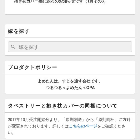
抱き枕カバー委託頒布のお知らせです（1月その3）
の
シ
投
ョ
稿:
ン
メ
嫁を探す
イ
ン
サ
検
検
イ
索:
索
ド
バ
ー
プロダクトポリシー
ウ
ィ
よめたんは、
すじを通す
会社です。
ジ
つるつる＜よめたん＜QPA
ェ
ッ
ト
タペストリーと抱き枕カバーの同梱について
エ
リ
ア
2017年10月受注開始分より、「原則別送」から「原則同梱」に方針
が変更されております。詳しくは
こちらのページ
をご確認くださ
い。