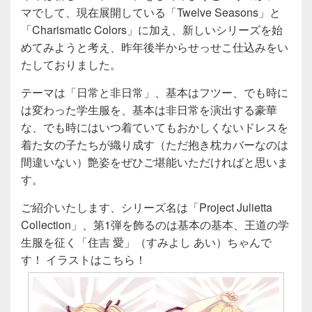
マでして、現在展開している「Twelve Seasons」と
「Charismatic Colors」に加え、新しいシリーズを始
めてみようと考え、昨年後半からせっせこ仕込みをい
たしておりました。
テーマは「日常と非日常」、基本はフツー、でも時に
は変わった学生服を、基本は非日常を演出する豪華
な、でも時にはいつ着ていてもおかしくないドレスを
着た女の子たちが織り成す（ただ抱き枕カバーなのは
間違いない）艶姿をぜひご堪能いただければと思いま
す。
ご紹介いたします、シリーズ名は「Project Julietta
Collection」、第1弾を飾るのは基本の基本、王道の学
生服を征く「住吉 愛」（すみよし あい）ちゃんで
す！ イラストはこちら！