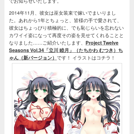
でお知らせいたします。
2014年11月、彼女は巫女装束で嫁いでまいりまし
た。あれから1年とちょっと、皆様の手で愛されて、
彼女はちょっぴり積極的に、でも恥じらいを忘れない
カワイイ姿になって再度その姿を見せてくれることと
なりました……ご紹介いたします、
Project Twelve
Seasons Vol.34「立川 睦月」（たちかわ むつき）ち
ゃん（新バージョン）
です！ イラストはコチラ！