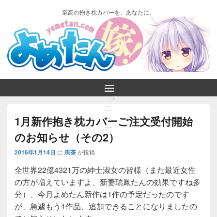
至高の抱き枕カバーを、あなたに。
メ
ニ
ュ
1月新作抱き枕カバーご注文受付開始
ー
のお知らせ（その2）
2016年1月14日
に
馬茶
が投稿
全世界22億4321万の紳士淑女の皆様（また最近女性
の方が増えていますよ、新妻瑞鳳たんの効果ですね多
分）、今月よめたん新作は1作の予定だったのです
が、急遽もう1作品、追加できることになりましたの