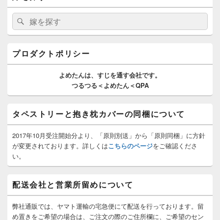
ン
サ
検
検
イ
索:
索
ド
バ
ー
プロダクトポリシー
ウ
ィ
よめたんは、
すじを通す
会社です。
ジ
つるつる＜よめたん＜QPA
ェ
ッ
ト
タペストリーと抱き枕カバーの同梱について
エ
リ
ア
2017年10月受注開始分より、「原則別送」から「原則同梱」に方針
が変更されております。詳しくは
こちらのページ
をご確認くださ
い。
配送会社と営業所留めについて
弊社通販では、ヤマト運輸の宅急便にて配送を行っております。留
め置きをご希望の場合は、ご注文の際のご住所欄に、ご希望のセン