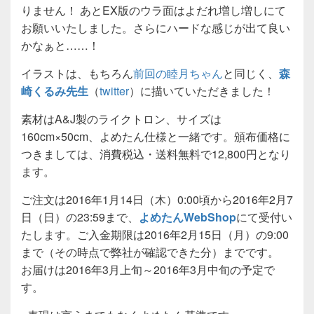
りません！ あとEX版のウラ面はよだれ増し増しにて
お願いいたしました。さらにハードな感じが出て良い
かなぁと……！
イラストは、もちろん
前回の睦月ちゃん
と同じく、
森
崎くるみ先生
（
twitter
）に描いていただきました！
素材はA&J製のライクトロン、サイズは
160cm×50cm、よめたん仕様と一緒です。頒布価格に
つきましては、消費税込・送料無料で12,800円となり
ます。
ご注文は2016年1月14日（木）0:00頃から2016年2月7
日（日）の23:59まで、
よめたんWebShop
にて受付い
たします。ご入金期限は2016年2月15日（月）の9:00
まで（その時点で弊社が確認できた分）までです。
お届けは2016年3月上旬～2016年3月中旬の予定で
す。