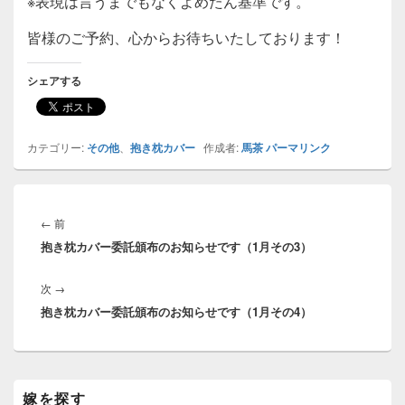
※表現は言うまでもなくよめたん基準です。
皆様のご予約、心からお待ちいたしております！
シェアする
カテゴリー:
その他
、
抱き枕カバー
作成者:
馬茶
パーマリンク
投
稿
前
←
前
ナ
抱き枕カバー委託頒布のお知らせです（1月その3）
の
ビ
投
ゲ
次
次
→
稿:
ー
抱き枕カバー委託頒布のお知らせです（1月その4）
の
シ
投
ョ
稿:
ン
メ
嫁を探す
イ