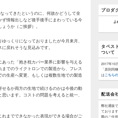
バ
ー
プロダ
ウ
くなってきたというのに、何故かどうして全
ィ
かず情報出しなど後手後手にまわっている今
ジ
よ
ェ
しょうか（ご挨拶）。
ッ
ト
エ
りゆっくりになっておりましたが今月来月、
リ
タペス
スに戻れそうな見込みです。
ア
ついて
にあった「抱き枕カバー業界に影響を与える
2017年
れまでのライクトロンでの製造から、フレス
「原則同
での生産へ変更、もしくは複数生地での製造
は
こちら
寄せるか両方の生地で続けるのかは今後の動
配送会
と思います。コストの問題を考えると統一、
弊社通販
ておりま
これまでできなかった表現ができる場合がご
際のご住