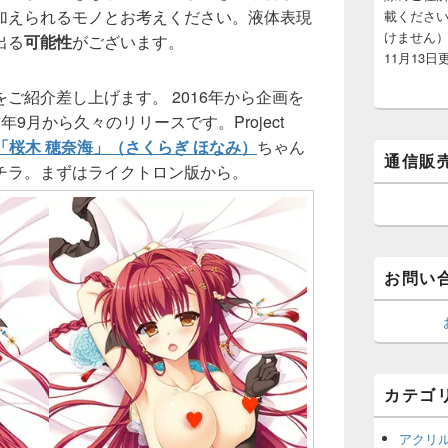
加えられるモノとお考えください。液体表現
載くださ
けません）
出る
可能性
がございます。
11月13日
ご紹介差し上げます。 2016年から企画を
9月から久々のリリースです。Project
「桜木 穂奈海」（さくらぎ ほなみ）
ちゃん
通信販
チラ。まずはライクトロン版から。
お問い
カテゴ
アクリ