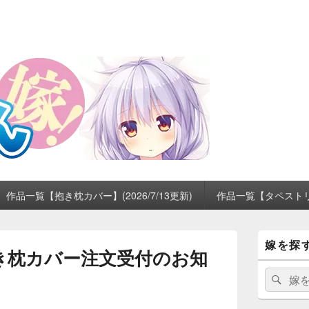
作品一覧【抱き枕カバー】(2026/7/13更新)
作品一覧【タペストリー】
メ
嫁を探
イ
抱き枕カバー注文受付のお知
ン
サ
検
検
）
イ
索:
索
ド