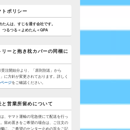
クトポリシー
めたんは、
すじを通す
会社です。
つるつる＜よめたん＜QPA
トリーと抱き枕カバーの同梱に
10月受注開始分より、「原則別送」から
梱」に方針が変更されております。詳しく
のページ
をご確認ください。
社と営業所留めについて
では、ヤマト運輸の宅急便にて配送を行っ
す。留め置きをご希望の場合は、ご注文の
所欄に、ご希望のセンター止めの旨をご記