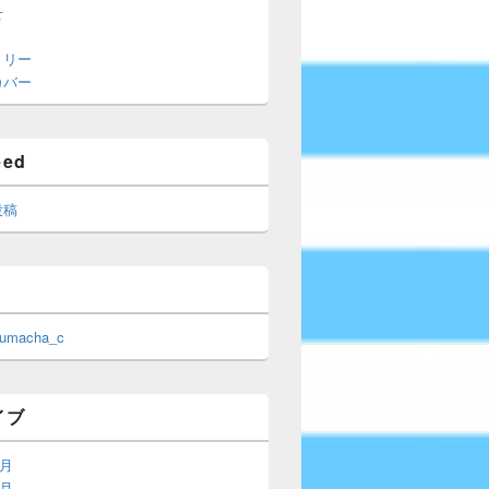
せ
トリー
カバー
eed
投稿
 umacha_c
イブ
6月
5月