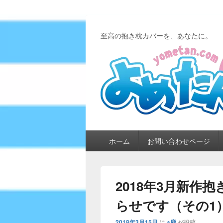
至高の抱き枕カバーを、あなたに。
メ
ホーム
お問い合わせページ
イ
ン
メ
ニ
2018年3月新作
ュ
ー
らせです（その1
2018年3月15日
に
※鹿
が投稿