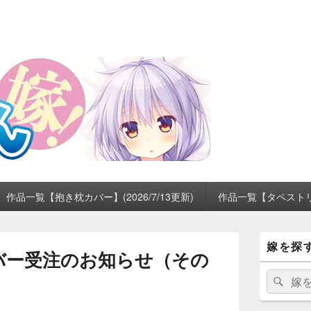
作品一覧【抱き枕カバー】(2026/7/13更新)
作品一覧【タペストリー】
メ
嫁を探
イ
バー受注のお知らせ（その
ン
サ
検
検
イ
索:
索
ド