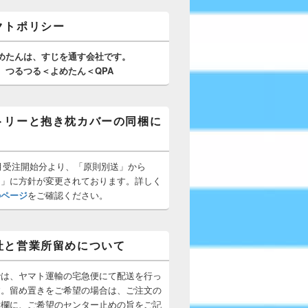
クトポリシー
めたんは、
すじを通す
会社です。
つるつる＜よめたん＜QPA
トリーと抱き枕カバーの同梱に
10月受注開始分より、「原則別送」から
梱」に方針が変更されております。詳しく
のページ
をご確認ください。
社と営業所留めについて
では、ヤマト運輸の宅急便にて配送を行っ
す。留め置きをご希望の場合は、ご注文の
所欄に、ご希望のセンター止めの旨をご記