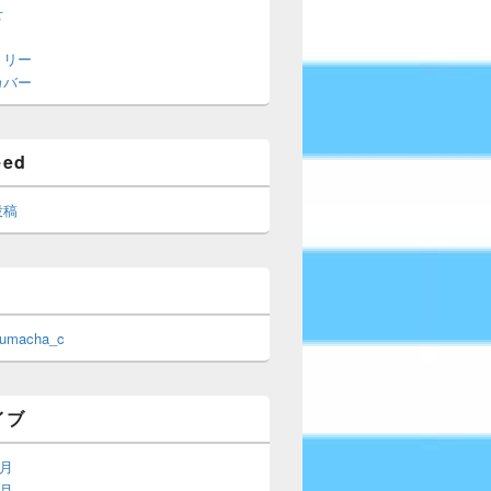
せ
トリー
カバー
eed
投稿
 umacha_c
イブ
6月
5月