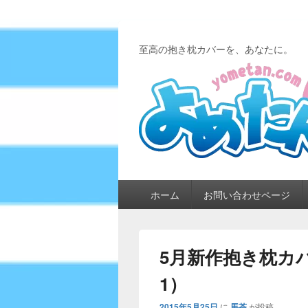
至高の抱き枕カバーを、あなたに。
メ
ホーム
お問い合わせページ
イ
ン
メ
ニ
5月新作抱き枕カ
ュ
ー
1）
2015年5月25日
に
馬茶
が投稿