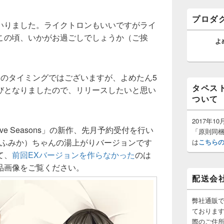
バ
ー
プロダ
ウ
いりました。ライクトロンもいいですがライ
ィ
この頃、いかがお過ごしでしょうか（ご挨
ジ
よ
ェ
ッ
ト
エ
このタイミングではございますが、よめたん5
リ
タペス
びとなりましたので、リリースしたいと思い
ア
ついて
2017年
elve Seasons」の新作、先月予約受付を行い
「原則同
 ふみか）ちゃんの湯上がりバージョンです
は
こちら
て、
前回EXバージョンを作らなかった
のは
品画像をご覧ください。
配送会
弊社通販
ておりま
際のご住