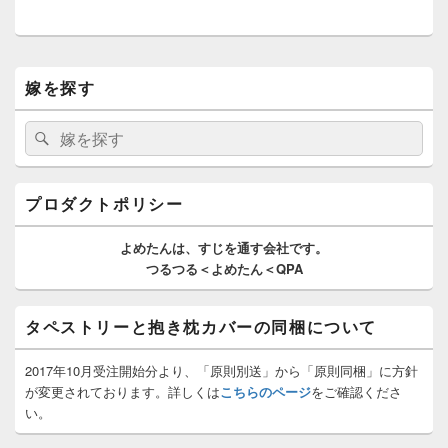
シ
投
ョ
稿:
ン
メ
嫁を探す
イ
ン
サ
検
検
イ
索:
索
ド
バ
ー
プロダクトポリシー
ウ
ィ
よめたんは、
すじを通す
会社です。
ジ
つるつる＜よめたん＜QPA
ェ
ッ
ト
タペストリーと抱き枕カバーの同梱について
エ
リ
ア
2017年10月受注開始分より、「原則別送」から「原則同梱」に方針
が変更されております。詳しくは
こちらのページ
をご確認くださ
い。