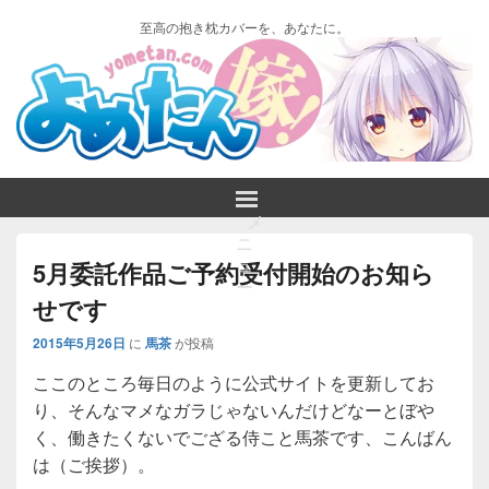
至高の抱き枕カバーを、あなたに。
メ
ニ
ュ
5月委託作品ご予約受付開始のお知ら
ー
せです
2015年5月26日
に
馬茶
が投稿
ここのところ毎日のように公式サイトを更新してお
り、そんなマメなガラじゃないんだけどなーとぼや
く、働きたくないでござる侍こと馬茶です、こんばん
は（ご挨拶）。