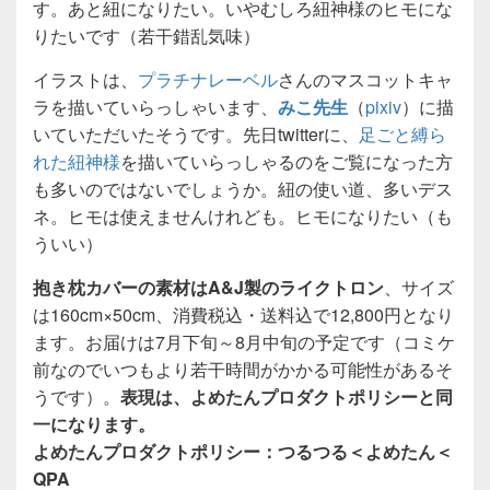
す。あと紐になりたい。いやむしろ紐神様のヒモにな
りたいです（若干錯乱気味）
イラストは、
プラチナレーベル
さんのマスコットキャ
ラを描いていらっしゃいます、
みこ先生
（
pixiv
）に描
いていただいたそうです。先日twitterに、
足ごと縛ら
れた紐神様
を描いていらっしゃるのをご覧になった方
も多いのではないでしょうか。紐の使い道、多いデス
ネ。ヒモは使えませんけれども。ヒモになりたい（も
ういい）
抱き枕カバーの素材はA&J製のライクトロン
、サイズ
は160cm×50cm、消費税込・送料込で12,800円となり
ます。お届けは7月下旬～8月中旬の予定です（コミケ
前なのでいつもより若干時間がかかる可能性があるそ
うです）。
表現は、よめたんプロダクトポリシーと同
一になります。
よめたんプロダクトポリシー：つるつる＜よめたん＜
QPA