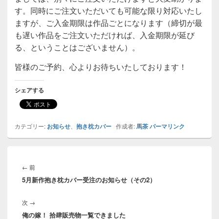
す。同時にご注文いただいても可能な限り対応いたし
ますが、ご入金期限は作品ごとになります（締切が最
も遅い作品をご注文いただければ、入金期限が延び
る、ということはございません）。
皆様のご予約、心よりお待ちいたしております！
シェアする
カテゴリー:
お知らせ
、
抱き枕カバー
作成者:
馬茶
パーマリンク
投
稿
前
←
前
ナ
5月新作抱き枕カバー受注のお知らせ（その2）
の
ビ
投
ゲ
次
次
→
稿:
ー
俺の嫁！ 拾肆販売物一覧できました
の