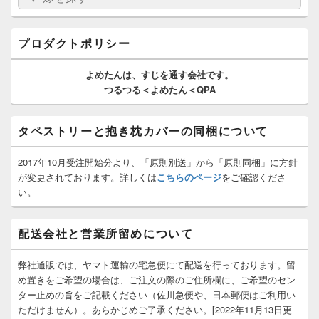
イ
索:
索
ド
バ
ー
プロダクトポリシー
ウ
ィ
よめたんは、
すじを通す
会社です。
ジ
つるつる＜よめたん＜QPA
ェ
ッ
ト
タペストリーと抱き枕カバーの同梱について
エ
リ
ア
2017年10月受注開始分より、「原則別送」から「原則同梱」に方針
が変更されております。詳しくは
こちらのページ
をご確認くださ
い。
配送会社と営業所留めについて
弊社通販では、ヤマト運輸の宅急便にて配送を行っております。留
め置きをご希望の場合は、ご注文の際のご住所欄に、ご希望のセン
ター止めの旨をご記載ください（佐川急便や、日本郵便はご利用い
ただけません）。あらかじめご了承ください。[2022年11月13日更