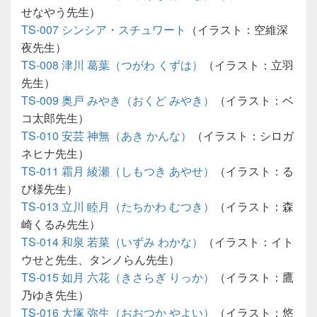
せなやう先生）
TS-007 シンシア・スチュワート
（イラスト：空維深
夜先生）
TS-008 津川 葛葉（つがわ くずは）
（イラスト：立羽
先生）
TS-009 奥戸 みやき（おくど みやき）
（イラスト：ベ
コ太郎先生）
TS-010 安芸 神無（あき かんな）
（イラスト：シロガ
ネヒナ先生）
TS-011 霜月 綾瀬（しもつき あやせ）
（イラスト：る
び様先生）
TS-013 立川 睦月（たちかわ むつき）
（イラスト：森
崎くるみ先生）
TS-014 和泉 若菜（いずみ わかな）
（イラスト：イト
ウせと先生、タンノらん先生）
TS-015 如月 六花（きさらぎ りっか）
（イラスト：鷹
乃ゆき先生）
TS-016 大塚 弥生（おおつか やよい）
（イラスト：悠