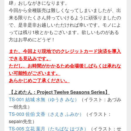
肆」おしながきになります。
今回から全種販売は難しくなってしまいましたが、出
来る限りたくさん持っていけるように頑張りましたの
で、是非是非お越しいただければ幸いです。モノによ
っては残り1枚とかもございます。欲しいものがある
方はお早めにどうぞ！
また、今回より現地でのクレジットカード決済を導入
できる見込みです。
ただし、お時間がかかるため会場後しばらくは承れな
い可能性がございます。
あらかじめご了承ください。
【よめたん：Project Twelve Seasons Series】
TS-001 結城 水無（ゆうき みな）
（イラスト：あづみ
一樹先生）
TS-003 佐伯 文香（さえき ふみか）
（イラスト：
sepain先生）
TS-005 立花 葉月（たちばな はづき）
（イラスト：せ