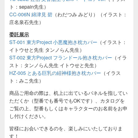
ト：sepain先生）
CC-006N 綿津見 碧
（わだつみ みどり）（イラスト：
庄名泉石先生）
委託展示
ST-001 東方Project 小悪魔抱き枕カバー
（イラスト：
イトウせと先生 タンノらん先生）
ST-002 東方Project フランドール抱き枕カバー
（イラ
スト：タンノらん先生 イトウせと先生）
HZ-005 とある巨乳の紐神様抱き枕カバー
（イラス
ト：みこ先生）
商品ご用命の際は、机上に出ているパネルを指してい
ただくか（型番でも番号でもOKです）、カタログを
ご覧の上、型番もしくはキャラクターのお名前をお申
し付けください。
皆様にお会いできるのを、楽しみにいたしておりま
す！