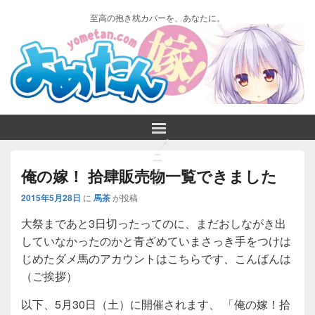
至高の抱き枕カバーを、あなたに。
メ
ニ
ュ
俺の嫁！ 拾肆販売物一覧できました
ー
2015年5月28日
に
馬茶
が投稿
大祭まであと3日切ったってのに、まだおしながき出
していなかったのかと青ざめていまさっき手をつけは
じめたダメ馬のアカウントはこちらです、こんばんは
（ご挨拶）
以下、5月30日（土）に開催されます、 「俺の嫁！拾