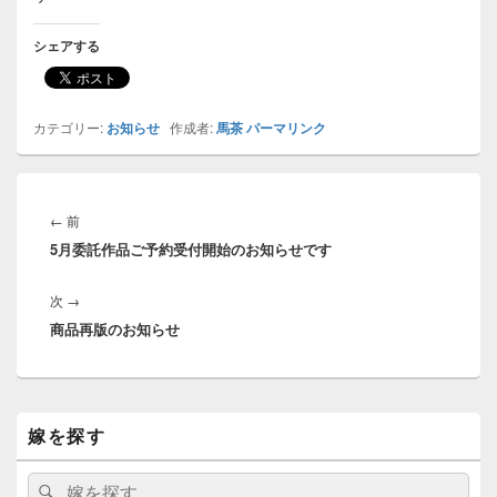
シェアする
カテゴリー:
お知らせ
作成者:
馬茶
パーマリンク
投
稿
前
←
前
ナ
5月委託作品ご予約受付開始のお知らせです
の
ビ
投
ゲ
次
次
→
稿:
ー
商品再版のお知らせ
の
シ
投
ョ
稿:
ン
メ
嫁を探す
イ
ン
サ
検
検