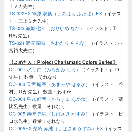
上ミカ先生）
TS-022EX 篠原 双葉（しのはら ふたば）EX
（イラス
ト：三上ミカ先生）
TS-023 織姫 七々（おりひめ なな）
（イラスト：T-
RAy先生）
TS-024 沢渡 蘭奈（さわたり らんな）
（イラスト：小
宮裕太先生）
【よめたん：Project Charismatic Colors Series】
CC-001 水海 白（みなかみ しろ）
（イラスト：ｐ19
先生） 数量：それなり
CC-003 天宮 晴香（あまみや はるか）
（イラスト：谷
村まりか先生） 数量：わずか
CC-004 烏丸 紅音（からすま あかね）
（イラスト：葵
比呂先生）数量：それなり
CC-005 柴崎 赤純（しばさき かすみ）
（イラスト：ピ
ロ水先生）数量：それなり
CC-005EX 柴崎 赤純（しばさき かすみ）EX
（イラス